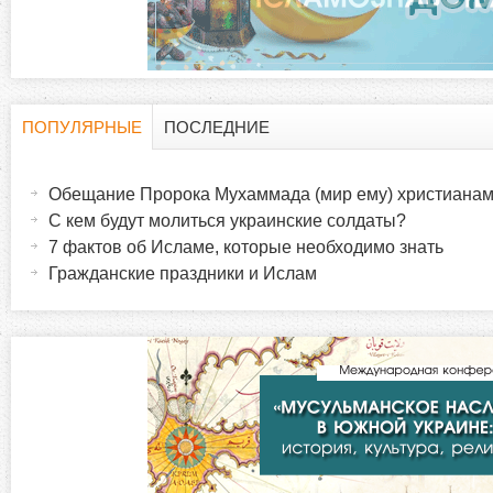
д
к
и
ПОПУЛЯРНЫЕ
ПОСЛЕДНИЕ
Г
(
а
Обещание Пророка Мухаммада (мир ему) христиана
о
к
С кем будут молиться украинские солдаты?
т
7 фактов об Исламе, которые необходимо знать
р
и
Гражданские праздники и Ислам
в
и
н
а
з
я
в
о
к
л
н
а