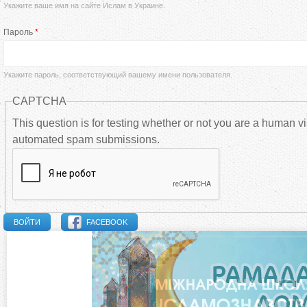
Укажите ваше имя на сайте Ислам в Украине.
а
Пароль
*
в
н
Укажите пароль, соответствующий вашему имени пользователя.
CAPTCHA
ы
This question is for testing whether or not you are a human vi
automated spam submissions.
е
в
к
FACEBOOK
л
а