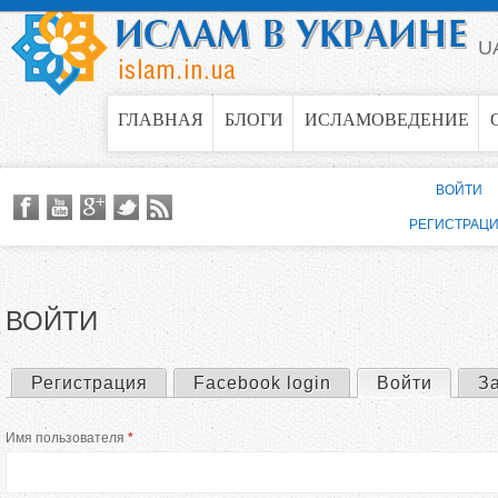
Jump to navigation
U
ГЛАВНАЯ
БЛОГИ
ИСЛАМОВЕДЕНИЕ
ВОЙТИ
РЕГИСТРАЦ
ВОЙТИ
Регистрация
Facebook login
Войти
(актив
З
Г
Имя пользователя
*
л