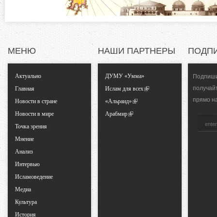
д
т
к
а
а
)
МЕНЮ
НАШИ ПАРТНЕРЫ
ПОДП
л
Актуально
ДУМУ «Умма»
Подпиши
ь
получай
Главная
Ислам для всех
прямо н
Новости в стране
«Альраид»
н
Новости в мире
Арабмир
Точка зрения
ы
Мнение
е
Анализ
Интервью
в
Исламоведение
Медиа
к
Культура
История