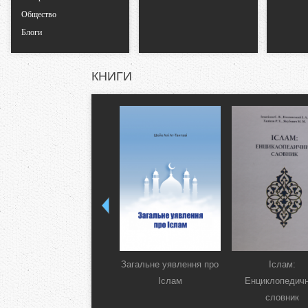
л
Общество
Блоги
а
д
КНИГИ
к
и
Загальне уявлення про
Іслам:
Іслам
Енциклопедич
словник