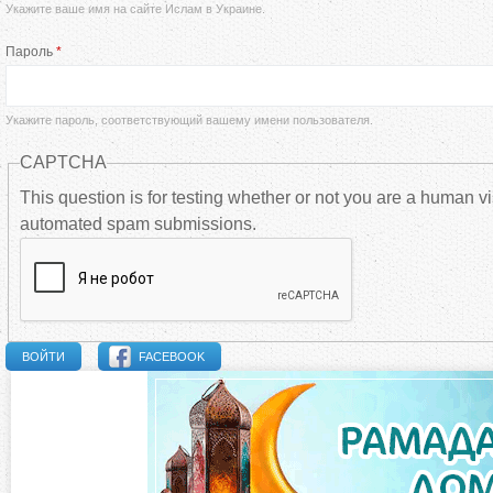
Укажите ваше имя на сайте Ислам в Украине.
а
Пароль
*
в
н
Укажите пароль, соответствующий вашему имени пользователя.
CAPTCHA
ы
This question is for testing whether or not you are a human vi
automated spam submissions.
е
в
к
FACEBOOK
л
а