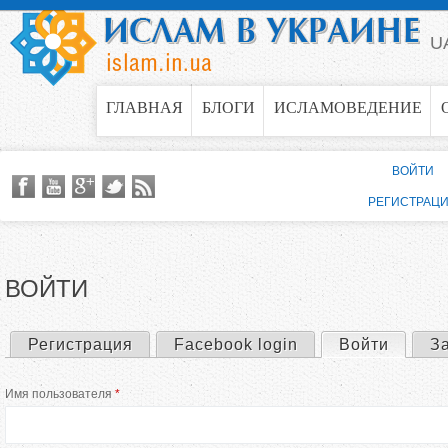
Jump to navigation
U
ГЛАВНАЯ
БЛОГИ
ИСЛАМОВЕДЕНИЕ
ВОЙТИ
РЕГИСТРАЦ
ВОЙТИ
Регистрация
Facebook login
Войти
(актив
З
Г
Имя пользователя
*
л