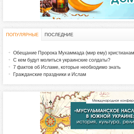
д
к
и
ПОПУЛЯРНЫЕ
ПОСЛЕДНИЕ
Г
(
а
Обещание Пророка Мухаммада (мир ему) христиана
о
к
С кем будут молиться украинские солдаты?
т
7 фактов об Исламе, которые необходимо знать
р
и
Гражданские праздники и Ислам
в
и
н
а
з
я
в
о
к
л
н
а