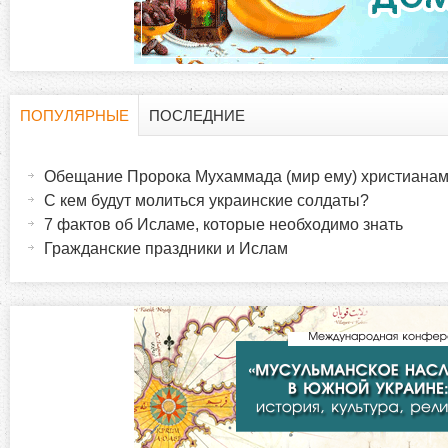
д
к
и
ПОПУЛЯРНЫЕ
ПОСЛЕДНИЕ
Г
(
а
Обещание Пророка Мухаммада (мир ему) христиана
о
к
С кем будут молиться украинские солдаты?
т
7 фактов об Исламе, которые необходимо знать
р
и
Гражданские праздники и Ислам
в
и
н
а
з
я
в
о
к
л
н
а