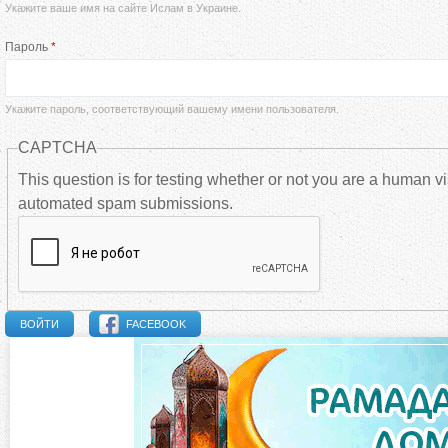
Укажите ваше имя на сайте Ислам в Украине.
а
Пароль
*
в
н
Укажите пароль, соответствующий вашему имени пользователя.
CAPTCHA
ы
This question is for testing whether or not you are a human vi
automated spam submissions.
е
в
к
FACEBOOK
л
а