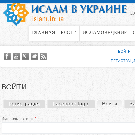
Jump to navigation
U
ГЛАВНАЯ
БЛОГИ
ИСЛАМОВЕДЕНИЕ
ВОЙТИ
РЕГИСТРАЦ
ВОЙТИ
Регистрация
Facebook login
Войти
(актив
З
Г
Имя пользователя
*
л