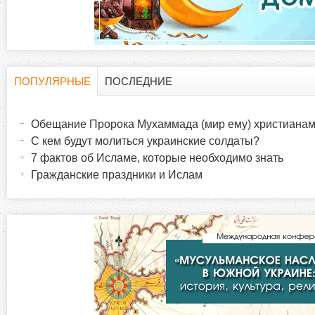
д
к
и
ПОПУЛЯРНЫЕ
ПОСЛЕДНИЕ
Г
(
а
Обещание Пророка Мухаммада (мир ему) христиана
о
к
С кем будут молиться украинские солдаты?
т
7 фактов об Исламе, которые необходимо знать
р
и
Гражданские праздники и Ислам
в
и
н
а
з
я
в
о
к
л
н
а