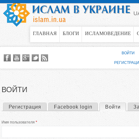
Jump to navigation
U
ГЛАВНАЯ
БЛОГИ
ИСЛАМОВЕДЕНИЕ
ВОЙТИ
РЕГИСТРАЦ
ВОЙТИ
Регистрация
Facebook login
Войти
(актив
З
Г
Имя пользователя
*
л