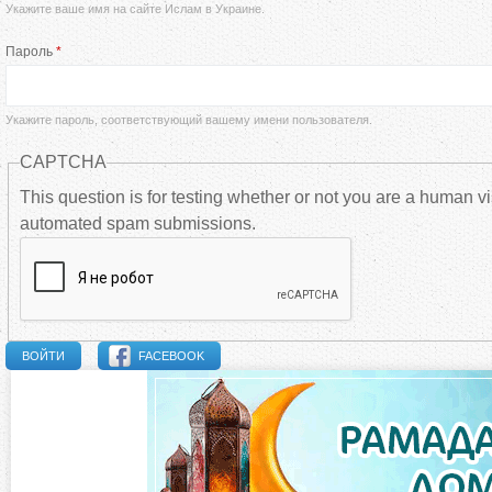
Укажите ваше имя на сайте Ислам в Украине.
а
Пароль
*
в
н
Укажите пароль, соответствующий вашему имени пользователя.
CAPTCHA
ы
This question is for testing whether or not you are a human vi
automated spam submissions.
е
в
к
FACEBOOK
л
а