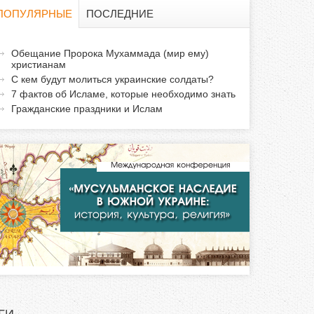
о
ПОПУЛЯРНЫЕ
ПОСЛЕДНИЕ
и
а
Обещание Пророка Мухаммада (мир ему)
с
христианам
к
С кем будут молиться украинские солдаты?
т
к
7 фактов об Исламе, которые необходимо знать
и
Гражданские праздники и Ислам
а
в
н
а
я
в
к
л
а
д
к
а