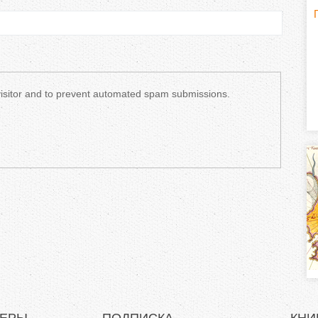
Г
(
о
р
 visitor and to prevent automated spam submissions.
и
з
о
н
т
а
л
)