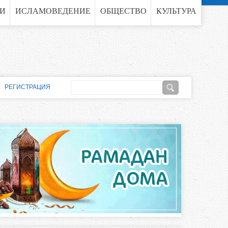
ГИ
ИСЛАМОВЕДЕНИЕ
ОБЩЕСТВО
КУЛЬТУРА
П
РЕГИСТРАЦИЯ
о
Ф
и
о
с
к
р
м
а
п