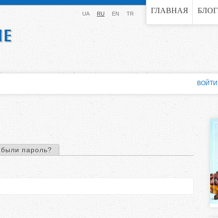
Jump to navigation
ГЛАВНАЯ
БЛО
UA
RU
EN
TR
ВОЙТИ
ная вкладка)
абыли пароль?