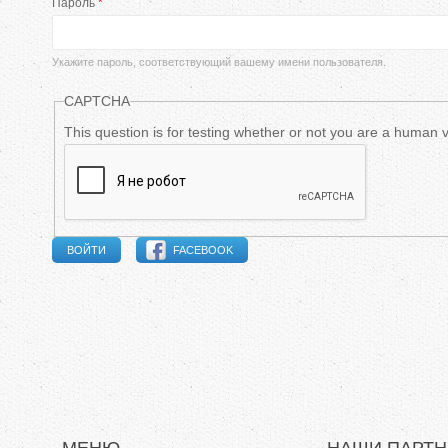
Пароль
*
в
н
Укажите пароль, соответствующий вашему имени пользователя.
ы
CAPTCHA
е
This question is for testing whether or not you are a human
в
к
FACEBOOK
л
а
д
к
и