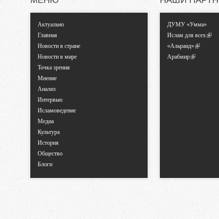
МЕНЮ
НАШИ ПАРТ
Актуально
ДУМУ «Умма»
Главная
Ислам для всех
Новости в стране
«Альраид»
Новости в мире
Арабмир
Точка зрения
Мнение
Анализ
Интервью
Исламоведение
Медиа
Культура
История
Общество
Блоги