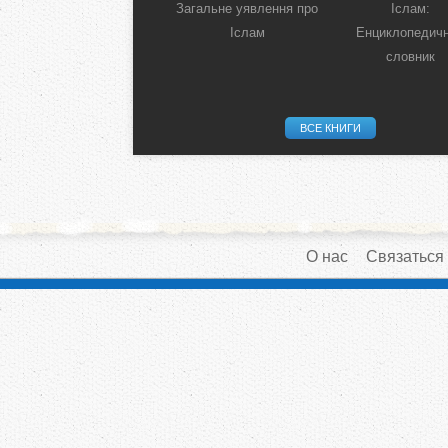
Загальне уявлення про
Іслам:
Іслам
Енциклопедич
словник
ВСЕ КНИГИ
О нас
Связаться