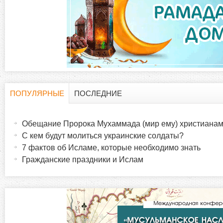
д
к
и
ПОПУЛЯРНЫЕ
ПОСЛЕДНИЕ
Г
(
а
Обещание Пророка Мухаммада (мир ему) христиана
о
к
С кем будут молиться украинские солдаты?
т
7 фактов об Исламе, которые необходимо знать
р
и
Гражданские праздники и Ислам
в
и
н
а
з
я
в