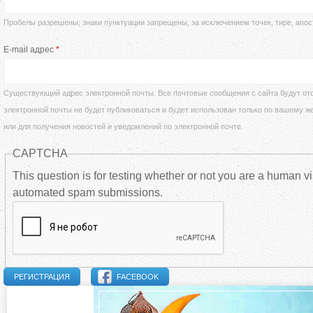
д
Пробелы разрешены; знаки пунктуации запрещены, за исключением точек, тире, апос
а
е
E-mail адрес
*
в
с
н
Существующий адрес электронной почты. Все почтовые сообщения с сайта будут отс
ь
электронной почты не будет публиковаться и будет использован только по вашему ж
ы
или для получения новостей и уведомлений по электронной почте.
CAPTCHA
е
This question is for testing whether or not you are a human vi
automated spam submissions.
в
к
л
FACEBOOK
а