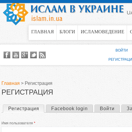
Jump to navigation
U
ГЛАВНАЯ
БЛОГИ
ИСЛАМОВЕДЕНИЕ
ВОЙТИ
РЕГИСТРАЦ
Главная
>
Регистрация
РЕГИСТРАЦИЯ
В
ы
Регистрация
(активная вкладка)
Facebook login
Войти
З
Г
з
Имя пользователя
*
л