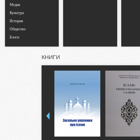
Медиа
к
Культура
История
л
Общество
Блоги
а
д
КНИГИ
к
и