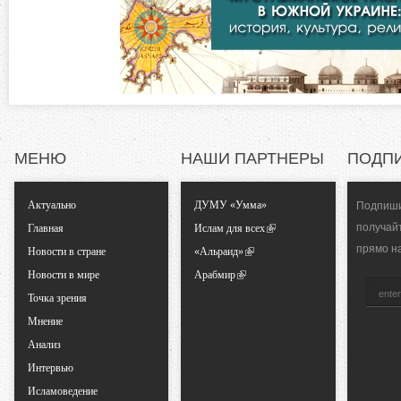
о
к
л
н
а
д
т
к
а
а
)
МЕНЮ
НАШИ ПАРТНЕРЫ
ПОДП
л
Актуально
ДУМУ «Умма»
Подпиши
ь
получай
Главная
Ислам для всех
прямо н
Новости в стране
«Альраид»
н
Новости в мире
Арабмир
Точка зрения
ы
Мнение
е
Анализ
Интервью
в
Исламоведение