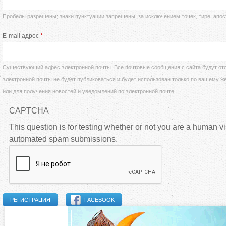
д
Пробелы разрешены; знаки пунктуации запрещены, за исключением точек, тире, апос
а
е
E-mail адрес
*
в
с
н
Существующий адрес электронной почты. Все почтовые сообщения с сайта будут отс
ь
электронной почты не будет публиковаться и будет использован только по вашему ж
ы
или для получения новостей и уведомлений по электронной почте.
CAPTCHA
е
This question is for testing whether or not you are a human vi
automated spam submissions.
в
к
л
FACEBOOK
а