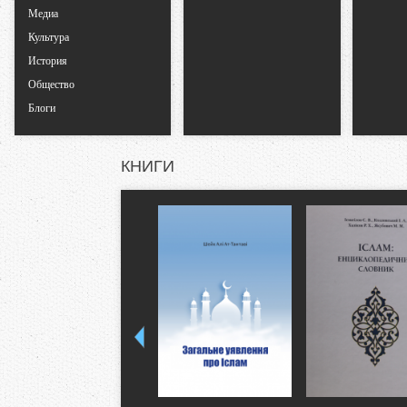
Медиа
к
Культура
История
л
Общество
Блоги
а
д
КНИГИ
к
и