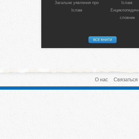
Загальне уявлення про
Іслам:
Іслам
Енциклопедич
словник
ВСЕ КНИГИ
О нас
Связаться