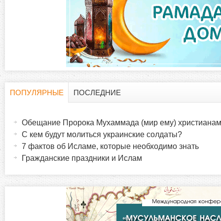
д
к
и
ПОПУЛЯРНЫЕ
ПОСЛЕДНИЕ
Г
(
а
Обещание Пророка Мухаммада (мир ему) христиана
о
к
С кем будут молиться украинские солдаты?
т
7 фактов об Исламе, которые необходимо знать
р
и
Гражданские праздники и Ислам
в
и
н
а
з
я
в