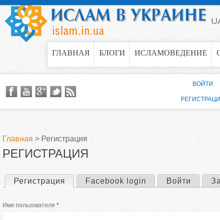
Jump to navigation
U
ГЛАВНАЯ
БЛОГИ
ИСЛАМОВЕДЕНИЕ
ВОЙТИ
РЕГИСТРАЦ
Главная
>
Регистрация
РЕГИСТРАЦИЯ
В
ы
Регистрация
(активная вкладка)
Facebook login
Войти
З
Г
з
Имя пользователя
*
л