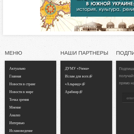
о
к
л
н
а
д
т
к
а
а
)
МЕНЮ
НАШИ ПАРТНЕРЫ
ПОДП
л
Актуально
ДУМУ «Умма»
Подпиши
ь
получай
Главная
Ислам для всех
прямо н
Новости в стране
«Альраид»
н
Новости в мире
Арабмир
Точка зрения
ы
Мнение
е
Анализ
Интервью
в
Исламоведение