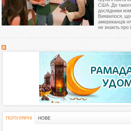
т
США. До таког
дослідники комп
Виявилося, що
у
американців ні
не знають про і
т
ПОПУЛЯРНІ
НОВЕ
H
(