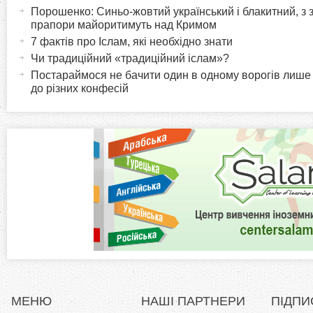
а
Порошенко: Синьо-жовтий український і блакитний, з
o
к
прапори майоритимуть над Кримом
т
7 фактів про Іслам, які необхідно знати
r
и
Чи традиційний «традиційний іслам»?
в
Постараймося не бачити один в одному ворогів лише
i
до різних конфесій
н
а
z
в
к
o
л
а
n
д
к
t
а
)
a
l
МЕНЮ
НАШІ ПАРТНЕРИ
ПІДПИ