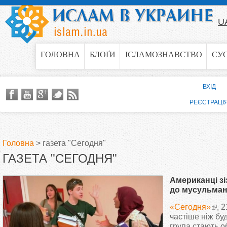
Jump to navigation
U
ГОЛОВНА
БЛОҐИ
ІСЛАМОЗНАВСТВО
СУ
ВХІД
РЕЄСТРАЦІ
Головна
>
газета "Сегодня"
ГАЗЕТА "СЕГОДНЯ"
В
Американці зі
и
до мусульма
«Сегодня»
, 
є
частіше ніж буд
група стають о