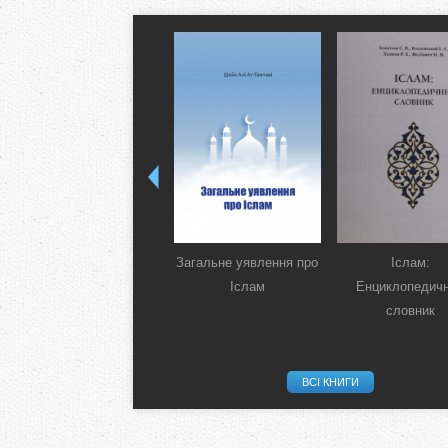
Загальне уявлення про
Іслам:
Іслам
Енциклопедич
словник
ВСІ КНИГИ