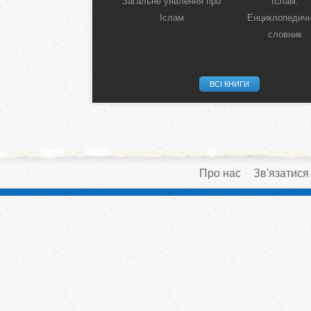
Загальне уявлення про
Іслам:
Іслам
Енциклопедич
словник
ВСІ КНИГИ
Про нас
Зв'язатися