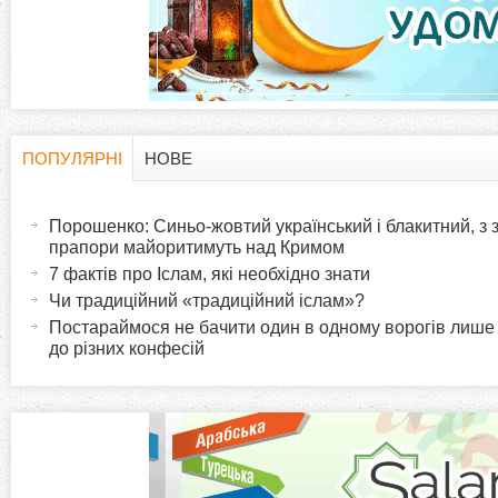
а
д
к
и
ПОПУЛЯРНІ
НОВЕ
H
(
а
Порошенко: Синьо-жовтий український і блакитний, з
o
к
прапори майоритимуть над Кримом
т
7 фактів про Іслам, які необхідно знати
r
и
Чи традиційний «традиційний іслам»?
в
Постараймося не бачити один в одному ворогів лише
i
до різних конфесій
н
а
z
в
к
o
л
а