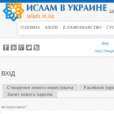
Jump to navigation
U
ГОЛОВНА
БЛОҐИ
ІСЛАМОЗНАВСТВО
СУ
ВХІД
РЕЄСТРАЦІ
ВХІД
Створення нового користувача
Facebook logi
П
Запит нового паролю
е
Ім'я користувача
*