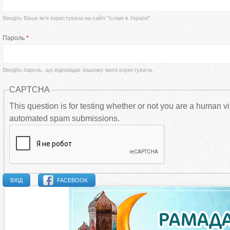
р
Введіть Ваше ім’я користувача на сайті "Іслам в Україні".
в
Пароль
*
и
Введіть пароль, що відповідає вашому імені користувача.
н
CAPTCHA
н
This question is for testing whether or not you are a human vi
automated spam submissions.
і
в
к
FACEBOOK
л