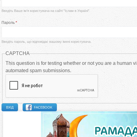
р
Введіть Ваше ім’я користувача на сайті "Іслам в Україні".
в
Пароль
*
и
Введіть пароль, що відповідає вашому імені користувача.
н
CAPTCHA
н
This question is for testing whether or not you are a human vi
automated spam submissions.
і
в
к
FACEBOOK
л