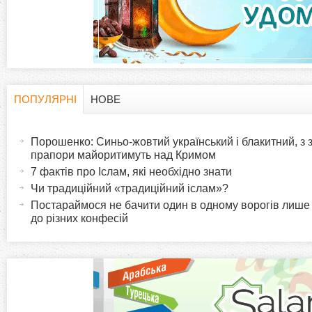
а
д
к
и
ПОПУЛЯРНІ
НОВЕ
H
(
а
Порошенко: Синьо-жовтий український і блакитний, з
o
к
прапори майоритимуть над Кримом
т
7 фактів про Іслам, які необхідно знати
r
и
Чи традиційний «традиційний іслам»?
в
Постараймося не бачити один в одному ворогів лише
i
до різних конфесій
н
а
z
в
к
o
л
а