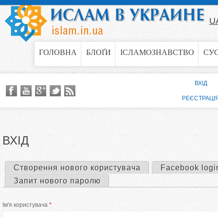
Jump to navigation
U
ГОЛОВНА
БЛОҐИ
ІСЛАМОЗНАВСТВО
СУ
ВХІД
РЕЄСТРАЦІ
ВХІД
Створення нового користувача
Facebook logi
П
Запит нового паролю
е
Ім'я користувача
*