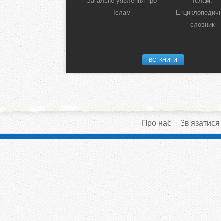
Загальне уявлення про
Іслам:
Іслам
Енциклопедич
словник
ВСІ КНИГИ
Про нас
Зв'язатися