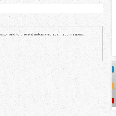
H
(
o
r
 visitor and to prevent automated spam submissions.
i
z
o
n
t
a
l
)