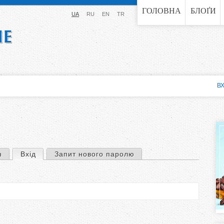
Jump to navigation
ГОЛОВНА
БЛОҐИ
UA
RU
EN
TR
ВХ
n
Вхід
(активна вкладка)
Запит нового паролю