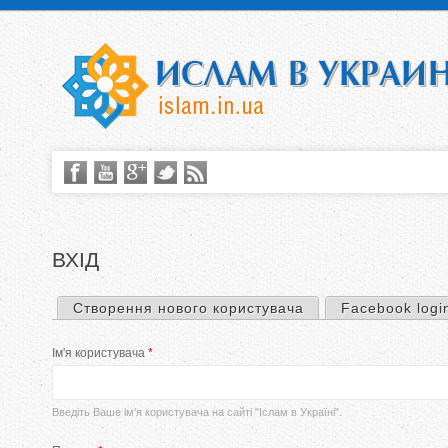
ВХІД
Створення нового користувача
Facebook logi
П
Ім'я користувача
*
е
р
Введіть Ваше ім’я користувача на сайті "Іслам в Україні".