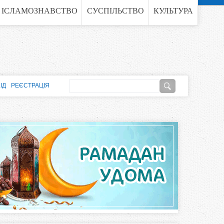
ІСЛАМОЗНАВСТВО
СУСПІЛЬСТВО
КУЛЬТУРА
П
ІД
РЕЄСТРАЦІЯ
о
П
ш
о
у
к
ш
у
к
о