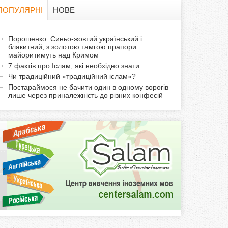
в
ПОПУЛЯРНІ
НОВЕ
а
а
Порошенко: Синьо-жовтий український і
ф
блакитний, з золотою тамгою прапори
к
майоритимуть над Кримом
т
о
7 фактів про Іслам, які необхідно знати
и
Чи традиційний «традиційний іслам»?
р
в
Постараймося не бачити один в одному ворогів
лише через приналежність до різних конфесій
н
м
а
в
а
к
л
а
д
к
а