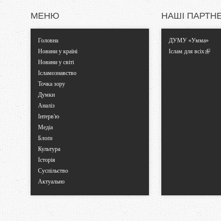
и
МЕНЮ
НАШІ ПАРТН
Головна
ДУМУ «Умма»
Новини у країні
Іслам для всіх
Новини у світі
Ісламознавство
Точка зору
Думки
Аналіз
Інтерв'ю
Медіа
Блоґи
Культура
Історія
Суспільство
Актуально