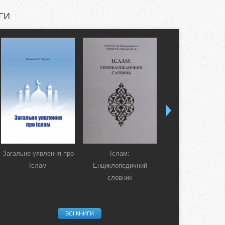
ГИ
Загальне уявлення про
Іслам:
Коран. Перекла
Іслам
Енциклопедичний
смислів українсь
словник
мовою
ВСІ КНИГИ