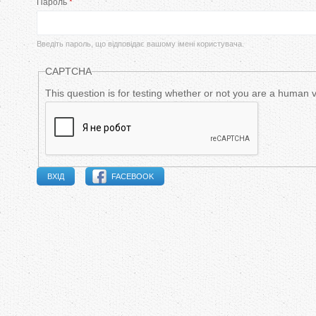
Пароль
*
в
и
Введіть пароль, що відповідає вашому імені користувача.
н
CAPTCHA
н
This question is for testing whether or not you are a human
і
в
FACEBOOK
к
л
а
д
к