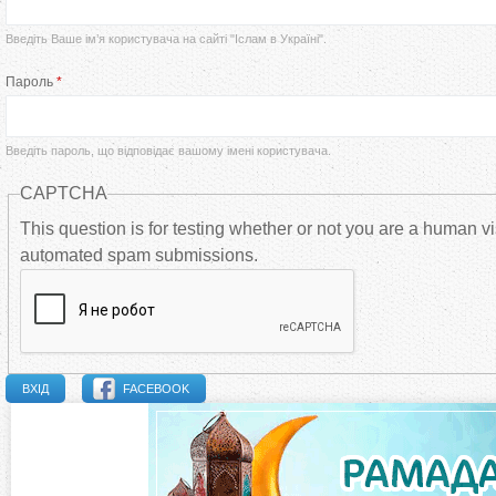
р
Введіть Ваше ім’я користувача на сайті "Іслам в Україні".
в
Пароль
*
и
Введіть пароль, що відповідає вашому імені користувача.
н
CAPTCHA
н
This question is for testing whether or not you are a human vi
automated spam submissions.
і
в
к
FACEBOOK
л