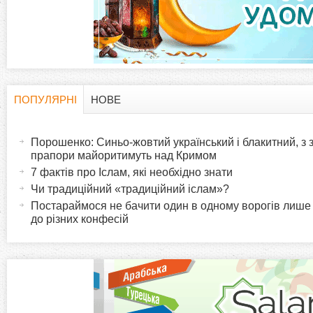
а
д
к
и
ПОПУЛЯРНІ
НОВЕ
H
(
а
Порошенко: Синьо-жовтий український і блакитний, з
o
к
прапори майоритимуть над Кримом
т
7 фактів про Іслам, які необхідно знати
r
и
Чи традиційний «традиційний іслам»?
в
Постараймося не бачити один в одному ворогів лише
i
до різних конфесій
н
а
z
в
к
o
л
а