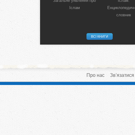
Загальне уявлення про
Іслам:
Іслам
Енциклопедич
словник
ВСІ КНИГИ
Про нас
Зв'язатися