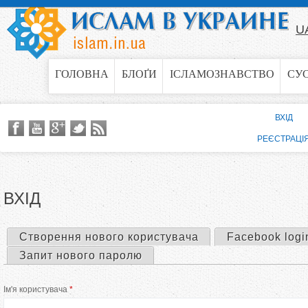
Jump to navigation
U
ГОЛОВНА
БЛОҐИ
ІСЛАМОЗНАВСТВО
СУ
ВХІД
РЕЄСТРАЦІ
ВХІД
Створення нового користувача
Facebook logi
П
Запит нового паролю
е
Ім'я користувача
*