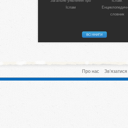
Загальне уявлення про
Іслам:
Іслам
Енциклопедич
словник
ВСІ КНИГИ
Про нас
Зв'язатися