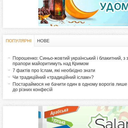
а
д
к
и
ПОПУЛЯРНІ
НОВЕ
H
(
а
Порошенко: Синьо-жовтий український і блакитний, з
o
к
прапори майоритимуть над Кримом
т
7 фактів про Іслам, які необхідно знати
r
и
Чи традиційний «традиційний іслам»?
в
Постараймося не бачити один в одному ворогів лише
i
до різних конфесій
н
а
z
в
к
o
л
а