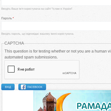
р
Введіть Ваше ім’я користувача на сайті "Іслам в Україні".
в
Пароль
*
и
Введіть пароль, що відповідає вашому імені користувача.
н
CAPTCHA
н
This question is for testing whether or not you are a human vi
automated spam submissions.
і
в
к
FACEBOOK
л