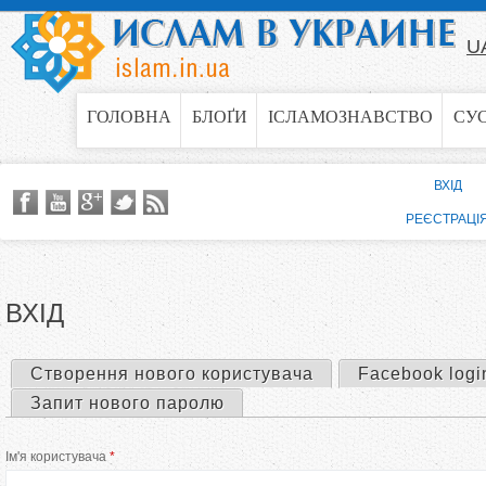
Jump to navigation
U
ГОЛОВНА
БЛОҐИ
ІСЛАМОЗНАВСТВО
СУ
ВХІД
РЕЄСТРАЦІ
ВХІД
Створення нового користувача
Facebook logi
П
Запит нового паролю
е
Ім'я користувача
*