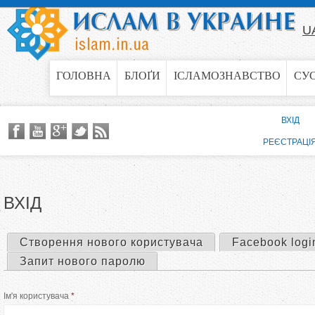
Jump to navigation
U
ГОЛОВНА
БЛОҐИ
ІСЛАМОЗНАВСТВО
СУ
ВХІД
РЕЄСТРАЦІ
ВХІД
Створення нового користувача
Facebook logi
П
Запит нового паролю
е
Ім'я користувача
*