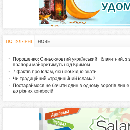
а
д
к
и
ПОПУЛЯРНІ
НОВЕ
H
(
а
Порошенко: Синьо-жовтий український і блакитний, з
o
к
прапори майоритимуть над Кримом
т
7 фактів про Іслам, які необхідно знати
r
и
Чи традиційний «традиційний іслам»?
в
Постараймося не бачити один в одному ворогів лише
i
до різних конфесій
н
а
z
в
к
o
л
а