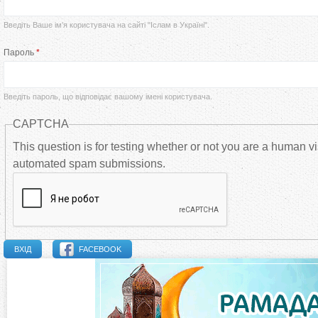
р
Введіть Ваше ім’я користувача на сайті "Іслам в Україні".
в
Пароль
*
и
Введіть пароль, що відповідає вашому імені користувача.
н
CAPTCHA
н
This question is for testing whether or not you are a human vi
automated spam submissions.
і
в
к
FACEBOOK
л