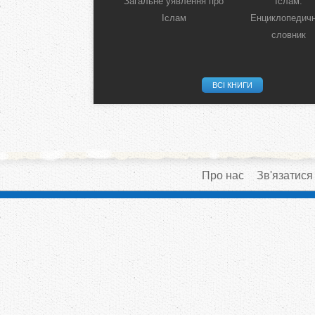
Загальне уявлення про
Іслам:
Іслам
Енциклопедич
словник
ВСІ КНИГИ
Про нас
Зв'язатися