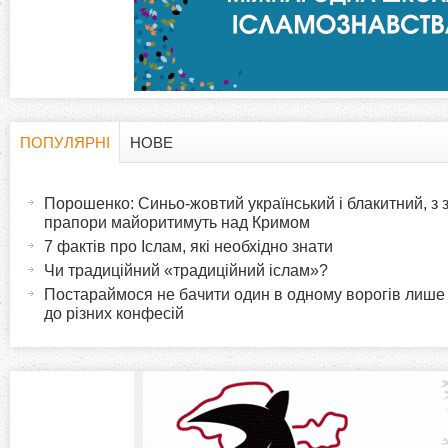
а
д
к
и
ПОПУЛЯРНІ
НОВЕ
H
(
а
Порошенко: Синьо-жовтий український і блакитний, з
o
к
прапори майоритимуть над Кримом
т
7 фактів про Іслам, які необхідно знати
r
и
Чи традиційний «традиційний іслам»?
в
Постараймося не бачити один в одному ворогів лише
i
до різних конфесій
н
а
z
в
к
o
л
а