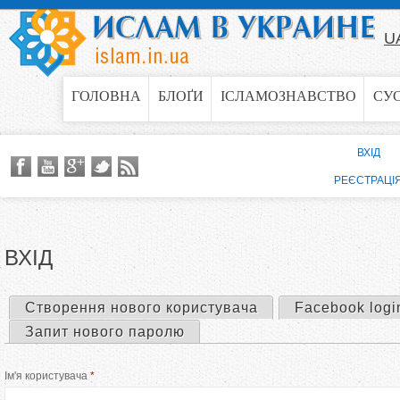
Jump to navigation
U
ГОЛОВНА
БЛОҐИ
ІСЛАМОЗНАВСТВО
СУ
ВХІД
РЕЄСТРАЦІ
ВХІД
Створення нового користувача
Facebook logi
П
Запит нового паролю
е
Ім'я користувача
*