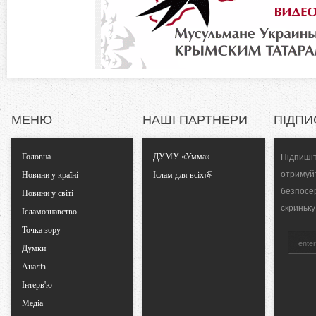
n
д
к
t
а
)
a
l
МЕНЮ
НАШІ ПАРТНЕРИ
ПІДПИ
T
Головна
ДУМУ «Умма»
Підпишіт
a
отримуй
Новини у країні
Іслам для всіх
безпосе
Новини у світі
b
скриньку
Ісламознавство
Точка зору
s
Думки
Аналіз
Інтерв'ю
Медіа