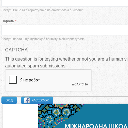
р
Введіть Ваше ім’я користувача на сайті "Іслам в Україні".
в
Пароль
*
и
Введіть пароль, що відповідає вашому імені користувача.
н
CAPTCHA
н
This question is for testing whether or not you are a human vi
automated spam submissions.
і
в
к
FACEBOOK
л