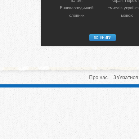
Загальне уявлення про
Іслам:
Коран. Перекл
Іслам
Енциклопедичний
смислів українс
словник
мовою
ВСІ КНИГИ
Про нас
Зв'язатися