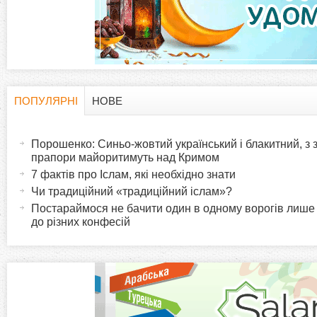
а
д
к
и
ПОПУЛЯРНІ
НОВЕ
H
(
а
Порошенко: Синьо-жовтий український і блакитний, з
o
к
прапори майоритимуть над Кримом
т
7 фактів про Іслам, які необхідно знати
r
и
Чи традиційний «традиційний іслам»?
в
Постараймося не бачити один в одному ворогів лише
i
до різних конфесій
н
а
z
в
к
o
л
а