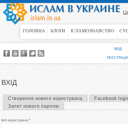
Jump to navigation
U
ГОЛОВНА
БЛОҐИ
ІСЛАМОЗНАВСТВО
СУ
ВХІД
РЕЄСТРАЦІ
ВХІД
Створення нового користувача
Facebook logi
П
Запит нового паролю
е
Ім'я користувача
*