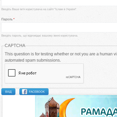
р
Введіть Ваше ім’я користувача на сайті "Іслам в Україні".
в
Пароль
*
и
Введіть пароль, що відповідає вашому імені користувача.
н
CAPTCHA
н
This question is for testing whether or not you are a human vi
automated spam submissions.
і
в
к
FACEBOOK
л