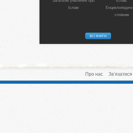
Загальне уявлення про
Іслам:
Іслам
Енциклопедич
словник
ВСІ КНИГИ
Про нас
Зв'язатися