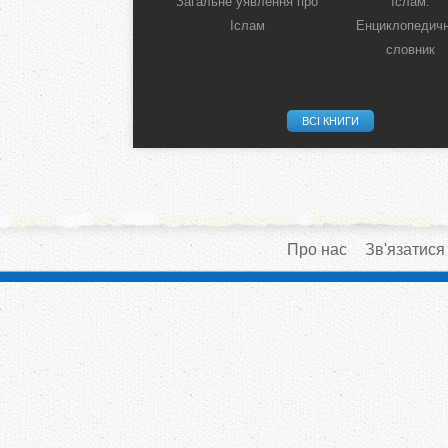
Загальне уявлення про
Іслам:
Іслам
Енциклопедич
словник
ВСІ КНИГИ
Про нас
Зв'язатися