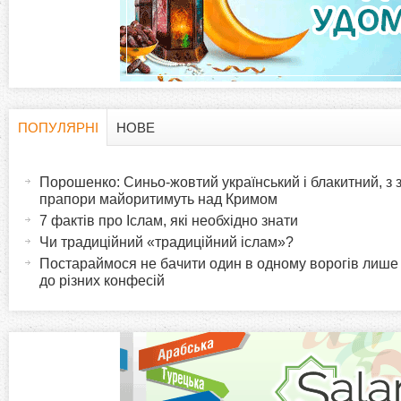
а
д
к
и
ПОПУЛЯРНІ
НОВЕ
H
(
а
Порошенко: Синьо-жовтий український і блакитний, з
o
к
прапори майоритимуть над Кримом
т
7 фактів про Іслам, які необхідно знати
r
и
Чи традиційний «традиційний іслам»?
в
Постараймося не бачити один в одному ворогів лише
i
до різних конфесій
н
а
z
в
к
o
л
а