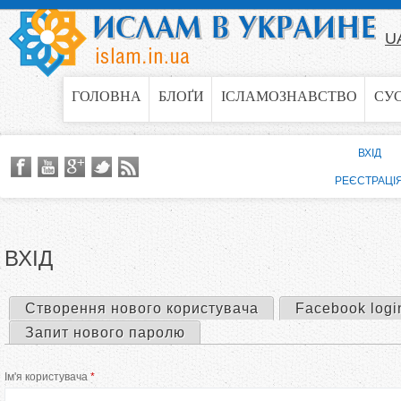
Jump to navigation
U
ГОЛОВНА
БЛОҐИ
ІСЛАМОЗНАВСТВО
СУ
ВХІД
РЕЄСТРАЦІ
ВХІД
Створення нового користувача
Facebook logi
П
Запит нового паролю
е
Ім'я користувача
*