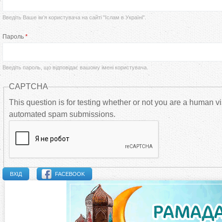
р
Введіть Ваше ім’я користувача на сайті "Іслам в Україні".
в
Пароль
*
и
Введіть пароль, що відповідає вашому імені користувача.
н
CAPTCHA
н
This question is for testing whether or not you are a human vi
automated spam submissions.
і
в
к
FACEBOOK
л