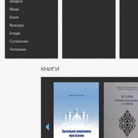
Інтерв'ю
Медіа
Блоґи
Культура
Історія
Суспільство
Актуально
КНИГИ