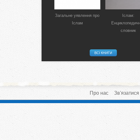
Загальне уявлення про
Іслам:
Іслам
Енциклопедич
словник
ВСІ КНИГИ
Про нас
Зв'язатися