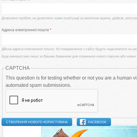
т
р
у
Дозволено пробіли; не дозволено знаки пунктуації за винятком крапок, дефісів, апостр
в
Адреса електронної пошти
*
т
и
Дійсна адреса електронної пошти. Усі повідомлення з сайту будуть надсилатися на цю 
н
буде використано лише за Вашим бажанням для отримання нового паролю або новин
CAPTCHA
н
This question is for testing whether or not you are a human vi
і
automated spam submissions.
в
к
FACEBOOK
л