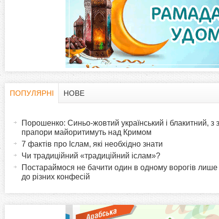
а
д
к
и
ПОПУЛЯРНІ
НОВЕ
H
(
а
Порошенко: Синьо-жовтий український і блакитний, з
o
к
прапори майоритимуть над Кримом
т
7 фактів про Іслам, які необхідно знати
r
и
Чи традиційний «традиційний іслам»?
в
Постараймося не бачити один в одному ворогів лише
i
до різних конфесій
н
а
z
в
к