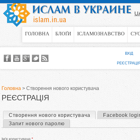
Jump to navigation
U
ГОЛОВНА
БЛОҐИ
ІСЛАМОЗНАВСТВО
СУ
ВХІД
РЕЄСТРАЦІ
Головна
>
Створення нового користувача
РЕЄСТРАЦІЯ
В
и
Створення нового користувача
(активна вкладка)
Facebook logi
П
Запит нового паролю
є
е
Ім'я користувача
*