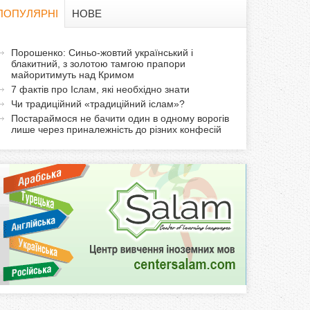
в
ПОПУЛЯРНІ
НОВЕ
а
а
Порошенко: Синьо-жовтий український і
ф
блакитний, з золотою тамгою прапори
к
майоритимуть над Кримом
т
о
7 фактів про Іслам, які необхідно знати
и
Чи традиційний «традиційний іслам»?
р
в
Постараймося не бачити один в одному ворогів
лише через приналежність до різних конфесій
н
м
а
в
а
к
л
а
д
к
а