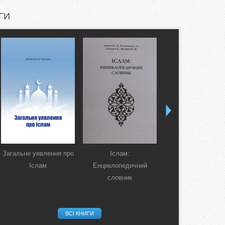
ГИ
Загальне уявлення про
Іслам:
Коран. Перекла
Іслам
Енциклопедичний
смислів українсь
словник
мовою
ВСІ КНИГИ