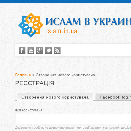
Головна
>
Створення нового користувача
РЕЄСТРАЦІЯ
В
и
Створення нового користувача
(активна вкладка)
Facebook logi
П
є
Ім'я користувача
*
е
т
р
Дозволено пробіли; не дозволено знаки пунктуації за винятком крапок, дефісі