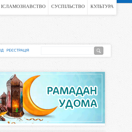
ІСЛАМОЗНАВСТВО
СУСПІЛЬСТВО
КУЛЬТУРА
П
ІД
РЕЄСТРАЦІЯ
о
П
ш
о
у
к
ш
у
к
о