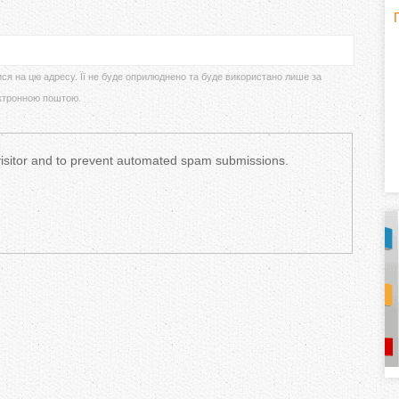
H
(
o
ися на цю адресу. Її не буде оприлюднено та буде використано лише за
ктронною поштою.
r
i
 visitor and to prevent automated spam submissions.
z
o
n
t
a
l
)