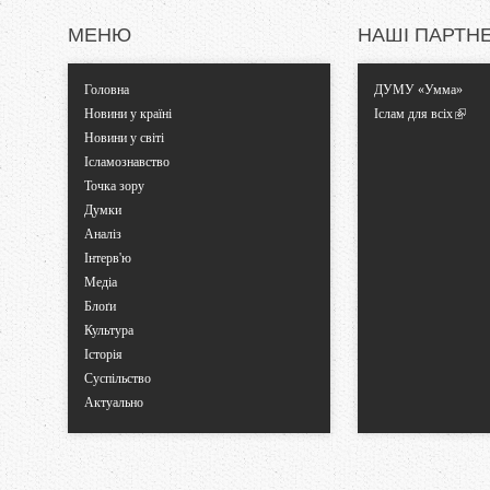
к
МЕНЮ
НАШІ ПАРТН
и
Головна
ДУМУ «Умма»
Новини у країні
Іслам для всіх
Новини у світі
Ісламознавство
Точка зору
Думки
Аналіз
Інтерв'ю
Медіа
Блоґи
Культура
Історія
Суспільство
Актуально