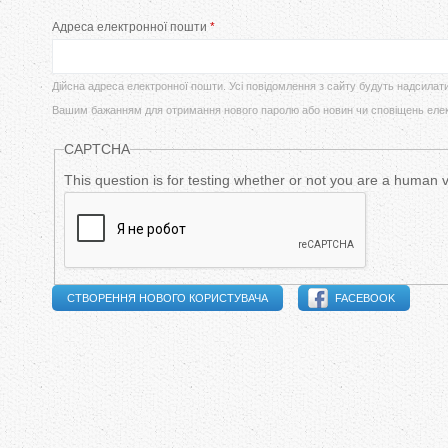
у
Адреса електронної пошти
*
в
т
и
Дійсна адреса електронної пошти. Усі повідомлення з сайту будуть надсилат
Вашим бажанням для отримання нового паролю або новин чи сповіщень еле
н
CAPTCHA
н
This question is for testing whether or not you are a human
і
в
к
FACEBOOK
л
а
д