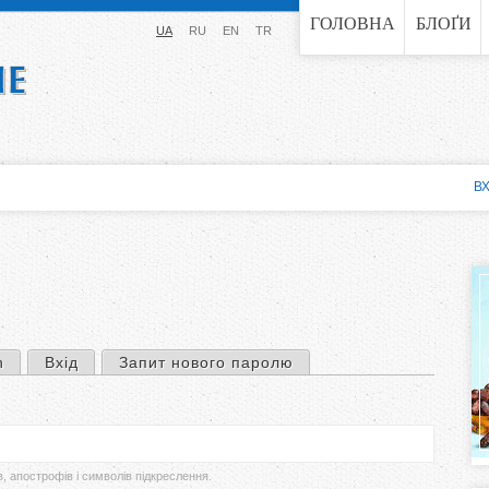
Jump to navigation
ГОЛОВНА
БЛОҐИ
UA
RU
EN
TR
ВХ
n
Вхід
Запит нового паролю
в, апострофів і символів підкреслення.