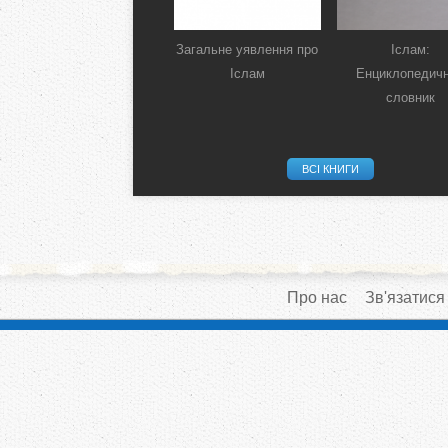
Загальне уявлення про
Іслам:
Іслам
Енциклопедич
словник
ВСІ КНИГИ
Про нас
Зв'язатися