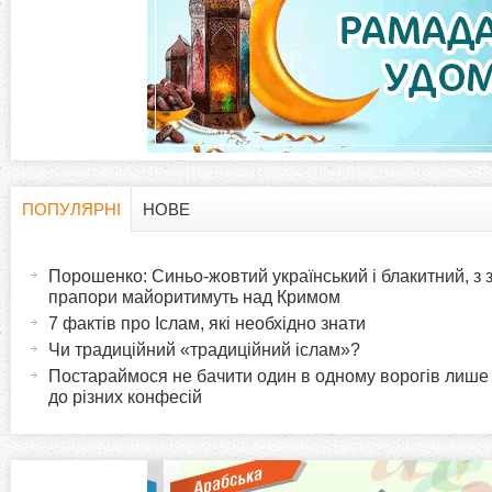
а
д
к
и
ПОПУЛЯРНІ
НОВЕ
H
(
а
Порошенко: Синьо-жовтий український і блакитний, з
o
к
прапори майоритимуть над Кримом
т
7 фактів про Іслам, які необхідно знати
r
и
Чи традиційний «традиційний іслам»?
в
Постараймося не бачити один в одному ворогів лише
i
до різних конфесій
н
а
z
в
к