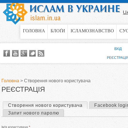
Jump to navigation
U
ГОЛОВНА
БЛОҐИ
ІСЛАМОЗНАВСТВО
СУ
ВХІД
РЕЄСТРАЦІ
Головна
>
Створення нового користувача
РЕЄСТРАЦІЯ
В
и
Створення нового користувача
(активна вкладка)
Facebook logi
П
Запит нового паролю
є
е
Ім'я користувача
*