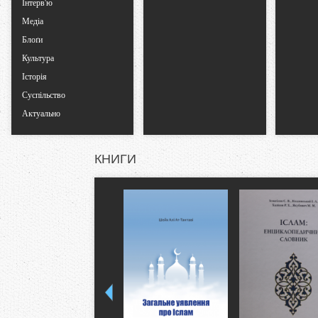
Інтерв'ю
Медіа
Блоґи
Культура
Історія
Суспільство
Актуально
КНИГИ