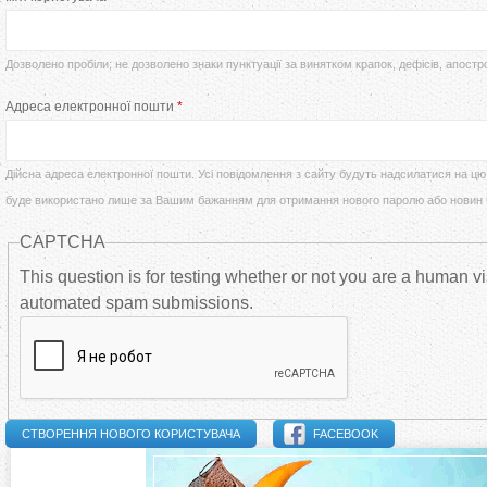
т
р
у
Дозволено пробіли; не дозволено знаки пунктуації за винятком крапок, дефісів, апостр
в
Адреса електронної пошти
*
т
и
Дійсна адреса електронної пошти. Усі повідомлення з сайту будуть надсилатися на цю 
н
буде використано лише за Вашим бажанням для отримання нового паролю або новин
CAPTCHA
н
This question is for testing whether or not you are a human vi
і
automated spam submissions.
в
к
FACEBOOK
л