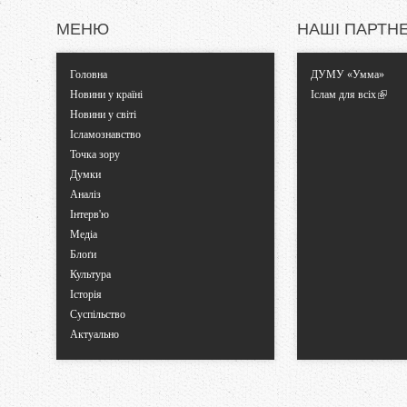
к
МЕНЮ
НАШІ ПАРТН
и
Головна
ДУМУ «Умма»
Новини у країні
Іслам для всіх
Новини у світі
Ісламознавство
Точка зору
Думки
Аналіз
Інтерв'ю
Медіа
Блоґи
Культура
Історія
Суспільство
Актуально