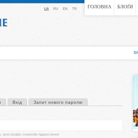
Jump to navigation
ГОЛОВНА
БЛОҐИ
UA
RU
EN
TR
ВХ
n
Вхід
Запит нового паролю
в, апострофів і символів підкреслення.