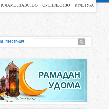
ІСЛАМОЗНАВСТВО
СУСПІЛЬСТВО
КУЛЬТУРА
П
ІД
РЕЄСТРАЦІЯ
о
П
ш
о
у
к
ш
у
к
о