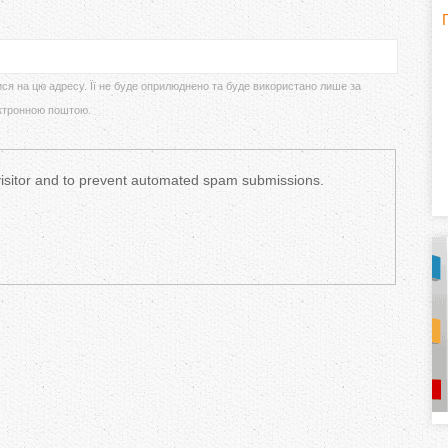
H
(
o
ися на цю адресу. Її не буде оприлюднено та буде використано лише за
ктронною поштою.
r
i
 visitor and to prevent automated spam submissions.
z
o
n
t
a
l
)