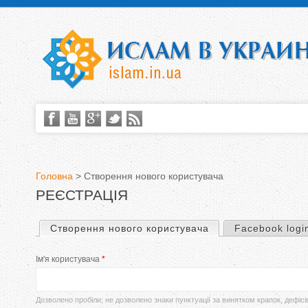
Головна
>
Створення нового користувача
РЕЄСТРАЦІЯ
В
и
Створення нового користувача
(активна вкладка)
Facebook logi
П
є
Ім'я користувача
*
е
т
р
Дозволено пробіли; не дозволено знаки пунктуації за винятком крапок, дефісі