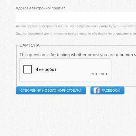
у
Адреса електронної пошти
*
в
т
и
Дійсна адреса електронної пошти. Усі повідомлення з сайту будуть надсилат
Вашим бажанням для отримання нового паролю або новин чи сповіщень еле
н
CAPTCHA
н
This question is for testing whether or not you are a human
і
в
к
FACEBOOK
л
а
д