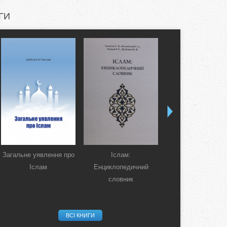
ГИ
Загальне уявлення про
Іслам:
Коран. Перекла
Іслам
Енциклопедичний
смислів українсь
словник
мовою
ВСІ КНИГИ