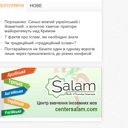
в
ПОПУЛЯРНІ
НОВЕ
а
а
Порошенко: Синьо-жовтий український і
ф
блакитний, з золотою тамгою прапори
к
майоритимуть над Кримом
т
о
7 фактів про Іслам, які необхідно знати
и
Чи традиційний «традиційний іслам»?
р
в
Постараймося не бачити один в одному ворогів
лише через приналежність до різних конфесій
н
м
а
в
а
к
л
а
д
к
а