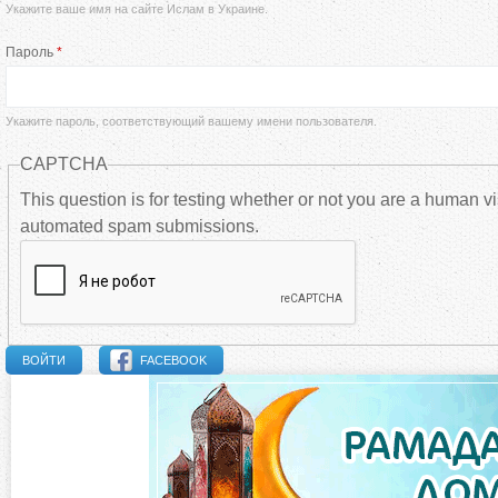
Укажите ваше имя на сайте Ислам в Украине.
а
Пароль
*
в
н
Укажите пароль, соответствующий вашему имени пользователя.
CAPTCHA
ы
This question is for testing whether or not you are a human vi
automated spam submissions.
е
в
к
FACEBOOK
л
а