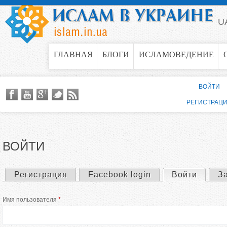
Jump to navigation
U
ГЛАВНАЯ
БЛОГИ
ИСЛАМОВЕДЕНИЕ
ВОЙТИ
РЕГИСТРАЦ
ВОЙТИ
Регистрация
Facebook login
Войти
(актив
З
Г
Имя пользователя
*
л