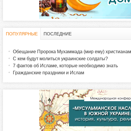
д
к
и
ПОПУЛЯРНЫЕ
ПОСЛЕДНИЕ
Г
(
а
Обещание Пророка Мухаммада (мир ему) христиана
о
к
С кем будут молиться украинские солдаты?
т
7 фактов об Исламе, которые необходимо знать
р
и
Гражданские праздники и Ислам
в
и
н
а
з
я
в
о
к
л
н
а