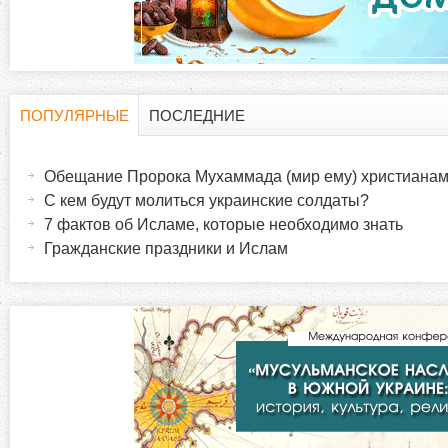
д
к
и
ПОПУЛЯРНЫЕ
ПОСЛЕДНИЕ
Г
(
а
Обещание Пророка Мухаммада (мир ему) христиана
о
к
С кем будут молиться украинские солдаты?
т
7 фактов об Исламе, которые необходимо знать
р
и
Гражданские праздники и Ислам
в
и
н
а
з
я
в
о
к
л
н
а