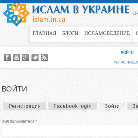
Jump to navigation
U
ГЛАВНАЯ
БЛОГИ
ИСЛАМОВЕДЕНИЕ
ВОЙТИ
РЕГИСТРАЦ
ВОЙТИ
Регистрация
Facebook login
Войти
(актив
З
Г
Имя пользователя
*
л