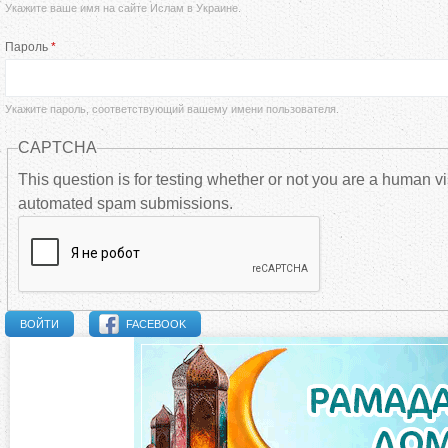
Укажите ваше имя на сайте Ислам в Украине.
а
Пароль
*
в
н
Укажите пароль, соответствующий вашему имени пользователя.
CAPTCHA
ы
This question is for testing whether or not you are a human vi
automated spam submissions.
е
в
к
FACEBOOK
л
а