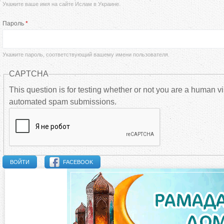
Укажите ваше имя на сайте Ислам в Украине.
а
Пароль
*
в
н
Укажите пароль, соответствующий вашему имени пользователя.
CAPTCHA
ы
This question is for testing whether or not you are a human vi
automated spam submissions.
е
в
к
FACEBOOK
л
а