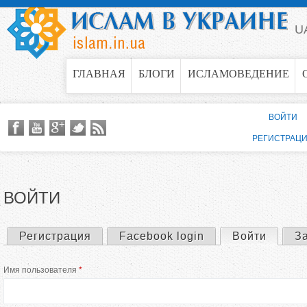
Jump to navigation
U
ГЛАВНАЯ
БЛОГИ
ИСЛАМОВЕДЕНИЕ
ВОЙТИ
РЕГИСТРАЦ
ВОЙТИ
Регистрация
Facebook login
Войти
(актив
З
Г
Имя пользователя
*
л