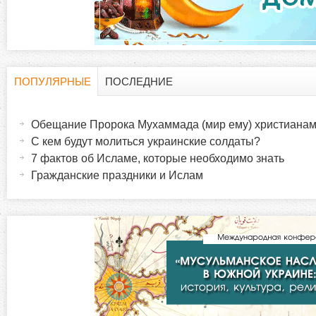
д
к
и
ПОПУЛЯРНЫЕ
ПОСЛЕДНИЕ
Г
(
а
Обещание Пророка Мухаммада (мир ему) христиана
о
к
С кем будут молиться украинские солдаты?
т
7 фактов об Исламе, которые необходимо знать
р
и
Гражданские праздники и Ислам
в
и
н
а
з
я
в
о
к
л
н
а