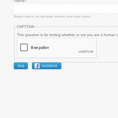
Пароль
*
в
и
Введіть пароль, що відповідає вашому імені користувача.
н
CAPTCHA
н
This question is for testing whether or not you are a human
і
в
FACEBOOK
к
л
а
д
к