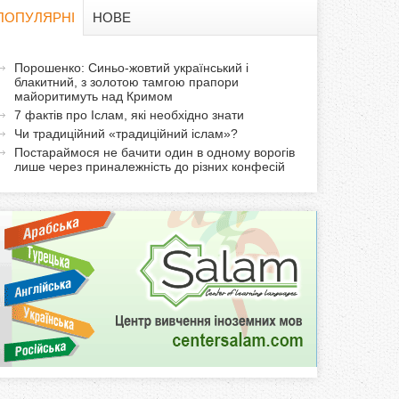
в
ПОПУЛЯРНІ
НОВЕ
а
а
Порошенко: Синьо-жовтий український і
ф
блакитний, з золотою тамгою прапори
к
майоритимуть над Кримом
т
о
7 фактів про Іслам, які необхідно знати
и
Чи традиційний «традиційний іслам»?
р
в
Постараймося не бачити один в одному ворогів
лише через приналежність до різних конфесій
н
м
а
в
а
к
л
а
д
к
а