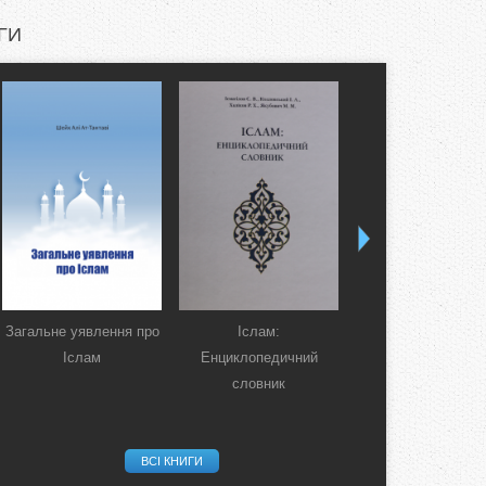
ГИ
Загальне уявлення про
Іслам:
Коран. Перекла
Іслам
Енциклопедичний
смислів українсь
словник
мовою
ВСІ КНИГИ