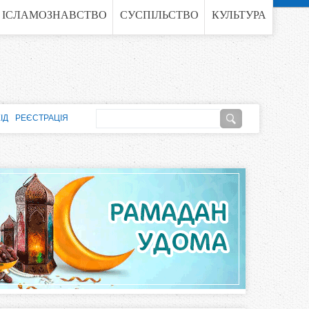
ІСЛАМОЗНАВСТВО
СУСПІЛЬСТВО
КУЛЬТУРА
П
ІД
РЕЄСТРАЦІЯ
о
П
ш
о
у
к
ш
у
к
о