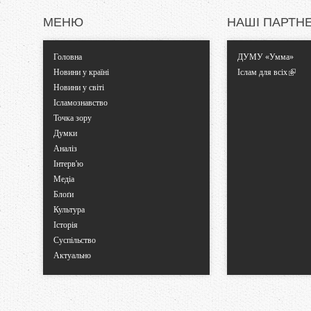
и
МЕНЮ
НАШІ ПАРТН
Головна
ДУМУ «Умма»
Новини у країні
Іслам для всіх
Новини у світі
Ісламознавство
Точка зору
Думки
Аналіз
Інтерв'ю
Медіа
Блоґи
Культура
Історія
Суспільство
Актуально