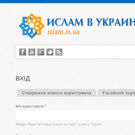
ВХІД
Створення нового користувача
Facebook logi
П
Ім'я користувача
*
е
р
Введіть Ваше ім’я користувача на сайті "Іслам в Україні".