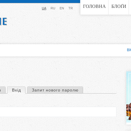
Jump to navigation
ГОЛОВНА
БЛОҐИ
UA
RU
EN
TR
ВХ
n
Вхід
(активна вкладка)
Запит нового паролю