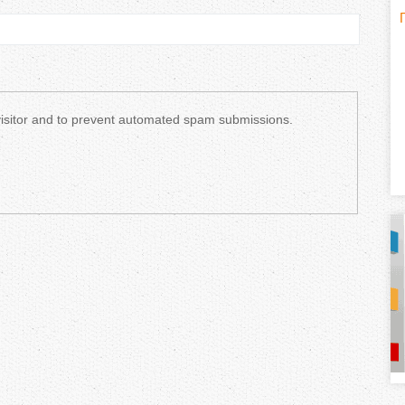
H
(
o
r
 visitor and to prevent automated spam submissions.
i
z
o
n
t
a
l
)