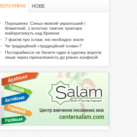
в
ПОПУЛЯРНІ
НОВЕ
а
а
Порошенко: Синьо-жовтий український і
ф
блакитний, з золотою тамгою прапори
к
майоритимуть над Кримом
т
о
7 фактів про Іслам, які необхідно знати
и
Чи традиційний «традиційний іслам»?
р
в
Постараймося не бачити один в одному ворогів
лише через приналежність до різних конфесій
н
м
а
в
а
к
л
а
д
к
а