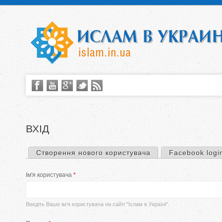
ВХІД
Створення нового користувача
Facebook logi
П
Ім'я користувача
*
е
р
Введіть Ваше ім’я користувача на сайті "Іслам в Україні".