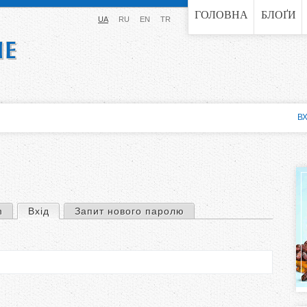
Jump to navigation
ГОЛОВНА
БЛОҐИ
UA
RU
EN
TR
ВХ
n
Вхід
(активна вкладка)
Запит нового паролю