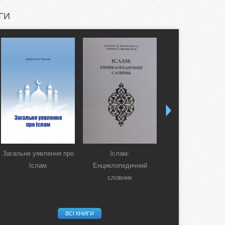
ГИ
Загальне уявлення про
Іслам:
Коран. Перекла
Іслам
Енциклопедичний
смислів українсь
словник
мовою
ВСІ КНИГИ