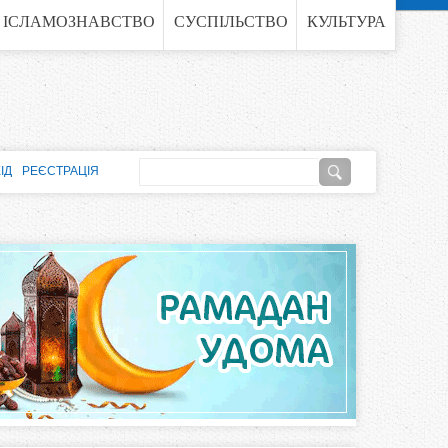
ІСЛАМОЗНАВСТВО
СУСПІЛЬСТВО
КУЛЬТУРА
П
ІД
РЕЄСТРАЦІЯ
о
П
ш
о
у
к
ш
у
к
о