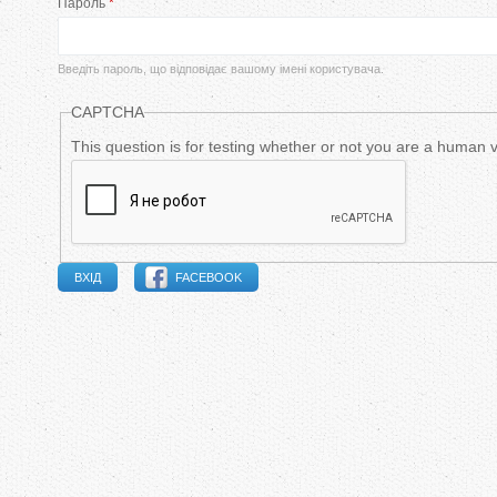
Пароль
*
в
и
Введіть пароль, що відповідає вашому імені користувача.
н
CAPTCHA
н
This question is for testing whether or not you are a human
і
в
FACEBOOK
к
л
а
д
к