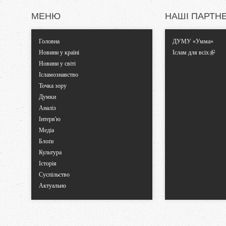
и
МЕНЮ
НАШІ ПАРТН
Головна
ДУМУ «Умма»
Новини у країні
Іслам для всіх
Новини у світі
Ісламознавство
Точка зору
Думки
Аналіз
Інтерв'ю
Медіа
Блоґи
Культура
Історія
Суспільство
Актуально