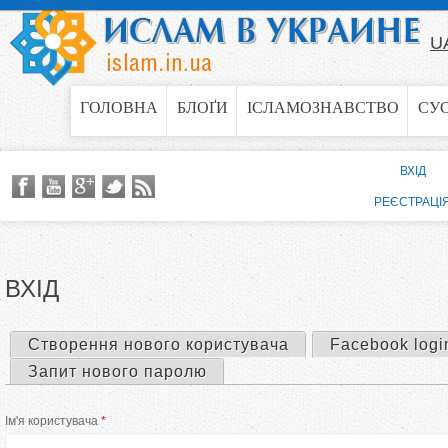
Jump to navigation
U
ГОЛОВНА
БЛОҐИ
ІСЛАМОЗНАВСТВО
СУ
ВХІД
РЕЄСТРАЦІ
ВХІД
Створення нового користувача
Facebook logi
П
Запит нового паролю
е
Ім'я користувача
*