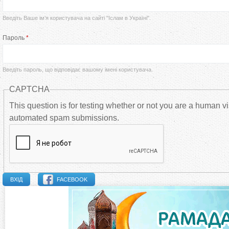
р
Введіть Ваше ім’я користувача на сайті "Іслам в Україні".
в
Пароль
*
и
Введіть пароль, що відповідає вашому імені користувача.
н
CAPTCHA
н
This question is for testing whether or not you are a human vi
automated spam submissions.
і
в
к
FACEBOOK
л