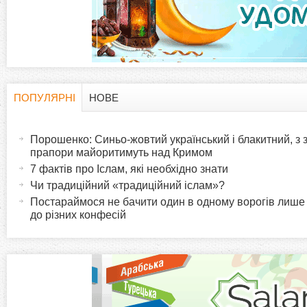
а
д
к
и
ПОПУЛЯРНІ
НОВЕ
H
(
а
Порошенко: Синьо-жовтий український і блакитний, з
o
к
прапори майоритимуть над Кримом
т
7 фактів про Іслам, які необхідно знати
r
и
Чи традиційний «традиційний іслам»?
в
Постараймося не бачити один в одному ворогів лише
i
до різних конфесій
н
а
z
в
к
o
л
а