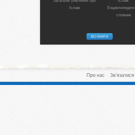
Загальне уявлення про
Іслам:
Іслам
Енциклопедич
словник
ВСІ КНИГИ
Про нас
Зв'язатися