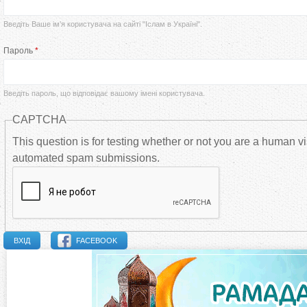
р
Введіть Ваше ім’я користувача на сайті "Іслам в Україні".
в
Пароль
*
и
Введіть пароль, що відповідає вашому імені користувача.
н
CAPTCHA
н
This question is for testing whether or not you are a human vi
automated spam submissions.
і
в
к
FACEBOOK
л