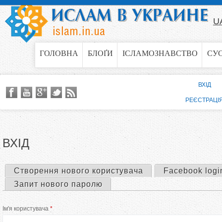
Jump to navigation
U
ГОЛОВНА
БЛОҐИ
ІСЛАМОЗНАВСТВО
СУ
ВХІД
РЕЄСТРАЦІ
ВХІД
Створення нового користувача
Facebook logi
П
Запит нового паролю
е
Ім'я користувача
*