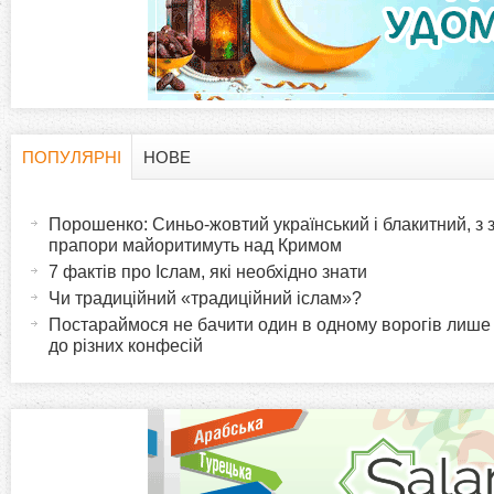
а
д
к
и
ПОПУЛЯРНІ
НОВЕ
H
(
а
Порошенко: Синьо-жовтий український і блакитний, з
o
к
прапори майоритимуть над Кримом
т
7 фактів про Іслам, які необхідно знати
r
и
Чи традиційний «традиційний іслам»?
в
Постараймося не бачити один в одному ворогів лише
i
до різних конфесій
н
а
z
в
к
o
л
а