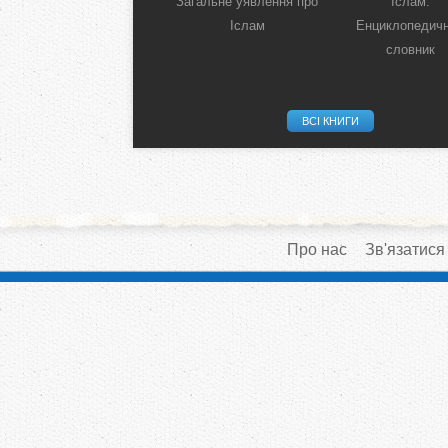
Загальне уявлення про
Іслам:
Іслам
Енциклопедич
словник
ВСІ КНИГИ
Про нас
Зв'язатися