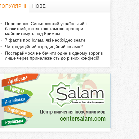
в
ПОПУЛЯРНІ
НОВЕ
а
а
Порошенко: Синьо-жовтий український і
ф
блакитний, з золотою тамгою прапори
к
майоритимуть над Кримом
т
о
7 фактів про Іслам, які необхідно знати
и
Чи традиційний «традиційний іслам»?
р
в
Постараймося не бачити один в одному ворогів
лише через приналежність до різних конфесій
н
м
а
в
а
к
л
а
д
к
а