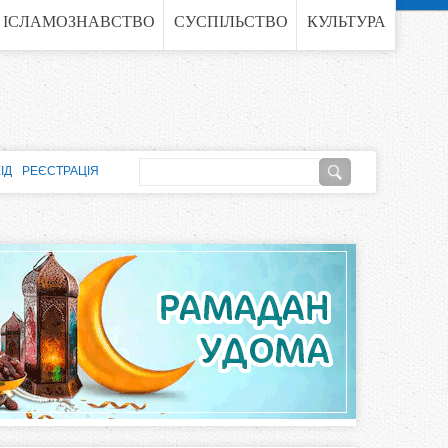
ІСЛАМОЗНАВСТВО
СУСПІЛЬСТВО
КУЛЬТУРА
П
ІД
РЕЄСТРАЦІЯ
о
П
ш
о
у
к
ш
у
к
о