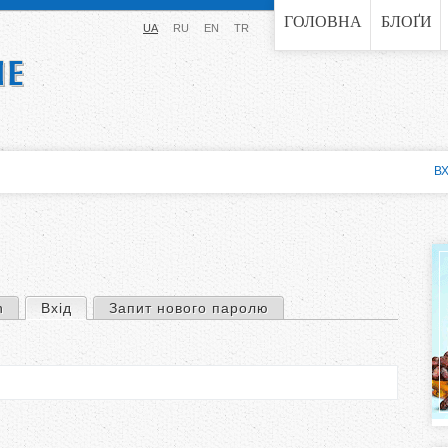
Jump to navigation
ГОЛОВНА
БЛОҐИ
UA
RU
EN
TR
ВХ
n
Вхід
(активна вкладка)
Запит нового паролю