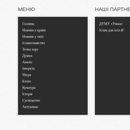
и
МЕНЮ
НАШІ ПАРТН
Головна
ДУМУ «Умма»
Новини у країні
Іслам для всіх
Новини у світі
Ісламознавство
Точка зору
Думки
Аналіз
Інтерв'ю
Медіа
Блоґи
Культура
Історія
Суспільство
Актуально