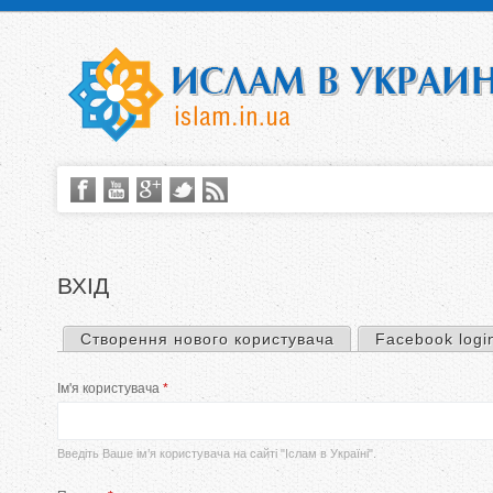
ВХІД
Створення нового користувача
Facebook logi
П
Ім'я користувача
*
е
р
Введіть Ваше ім’я користувача на сайті "Іслам в Україні".