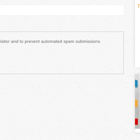
H
(
o
r
 visitor and to prevent automated spam submissions.
i
z
o
n
t
a
l
)