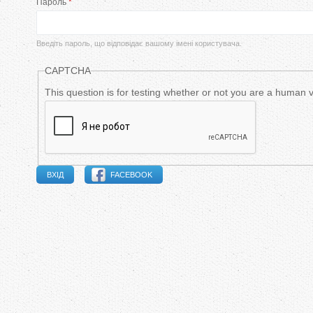
Пароль
*
в
и
Введіть пароль, що відповідає вашому імені користувача.
н
CAPTCHA
н
This question is for testing whether or not you are a human
і
в
FACEBOOK
к
л
а
д
к