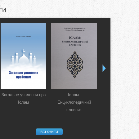
ГИ
Загальне уявлення про
Іслам:
Коран. Перекла
Іслам
Енциклопедичний
смислів українсь
словник
мовою
ВСІ КНИГИ