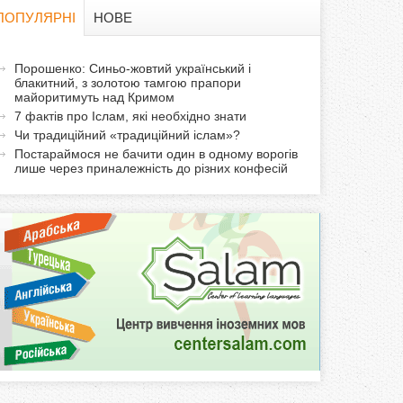
в
ПОПУЛЯРНІ
НОВЕ
а
а
Порошенко: Синьо-жовтий український і
ф
блакитний, з золотою тамгою прапори
к
майоритимуть над Кримом
т
о
7 фактів про Іслам, які необхідно знати
и
Чи традиційний «традиційний іслам»?
р
в
Постараймося не бачити один в одному ворогів
лише через приналежність до різних конфесій
н
м
а
в
а
к
л
а
д
к
а