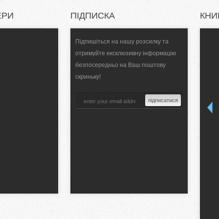
T
ЕРИ
ПІДПИСКА
КНИ
a
Підпишіться на нашу розсилку та
b
отримуйте ексклюзивну інформацію
безпосередньо на Ваш поштову
s
скриньку!