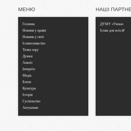
и
МЕНЮ
НАШІ ПАРТН
Головна
ДУМУ «Умма»
Новини у країні
Іслам для всіх
Новини у світі
Ісламознавство
Точка зору
Думки
Аналіз
Інтерв'ю
Медіа
Блоґи
Культура
Історія
Суспільство
Актуально