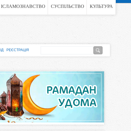
ІСЛАМОЗНАВСТВО
СУСПІЛЬСТВО
КУЛЬТУРА
П
ІД
РЕЄСТРАЦІЯ
о
П
ш
о
у
к
ш
у
к
о