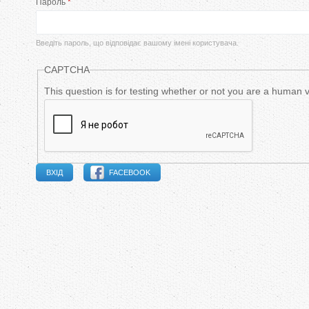
Пароль
*
в
и
Введіть пароль, що відповідає вашому імені користувача.
н
CAPTCHA
н
This question is for testing whether or not you are a human
і
в
FACEBOOK
к
л
а
д
к