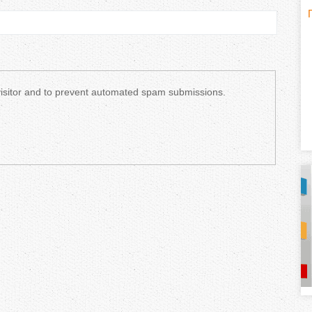
H
(
o
r
 visitor and to prevent automated spam submissions.
i
z
o
n
t
a
l
)