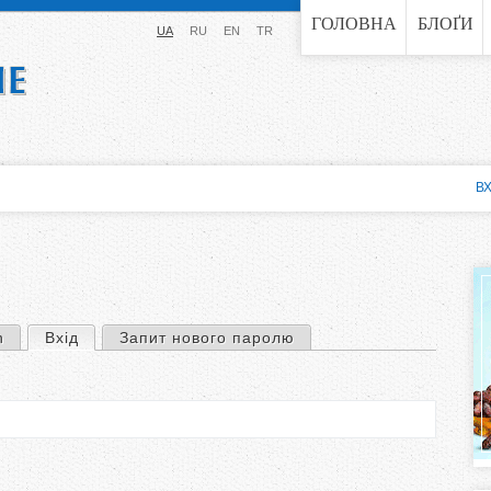
Jump to navigation
ГОЛОВНА
БЛОҐИ
UA
RU
EN
TR
ВХ
n
Вхід
(активна вкладка)
Запит нового паролю