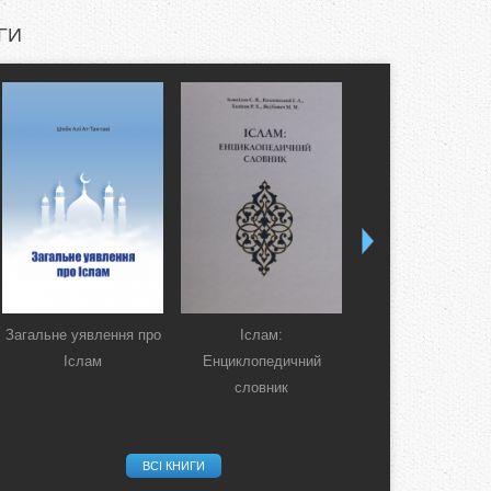
ГИ
Загальне уявлення про
Іслам:
Коран. Перекла
Іслам
Енциклопедичний
смислів українсь
словник
мовою
ВСІ КНИГИ