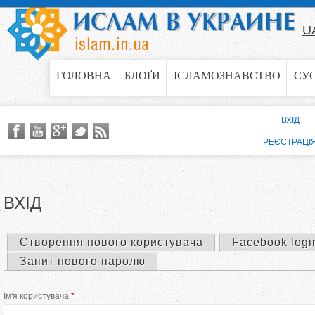
Jump to navigation
U
ГОЛОВНА
БЛОҐИ
ІСЛАМОЗНАВСТВО
СУ
ВХІД
РЕЄСТРАЦІ
ВХІД
Створення нового користувача
Facebook logi
П
Запит нового паролю
е
Ім'я користувача
*