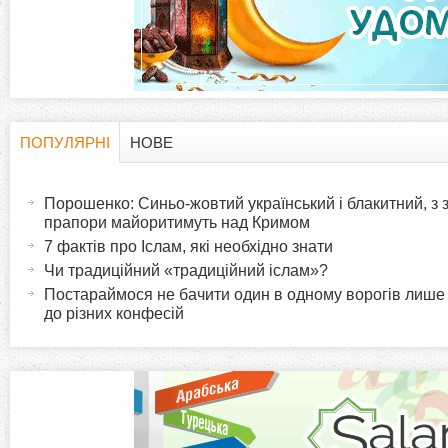
а
д
к
и
ПОПУЛЯРНІ
НОВЕ
H
(
а
Порошенко: Синьо-жовтий український і блакитний, з
o
к
прапори майоритимуть над Кримом
т
7 фактів про Іслам, які необхідно знати
r
и
Чи традиційний «традиційний іслам»?
в
Постараймося не бачити один в одному ворогів лише
i
до різних конфесій
н
а
z
в
к
o
л
а