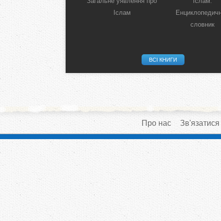
Загальне уявлення про
Іслам:
Іслам
Енциклопедич
словник
ВСІ КНИГИ
Про нас
Зв'язатися