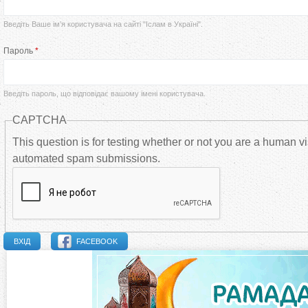
р
Введіть Ваше ім’я користувача на сайті "Іслам в Україні".
в
Пароль
*
и
Введіть пароль, що відповідає вашому імені користувача.
н
CAPTCHA
н
This question is for testing whether or not you are a human vi
automated spam submissions.
і
в
к
FACEBOOK
л