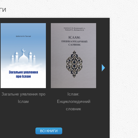
ГИ
Загальне уявлення про
Іслам:
Коран. Перекла
Іслам
Енциклопедичний
смислів українсь
словник
мовою
ВСІ КНИГИ