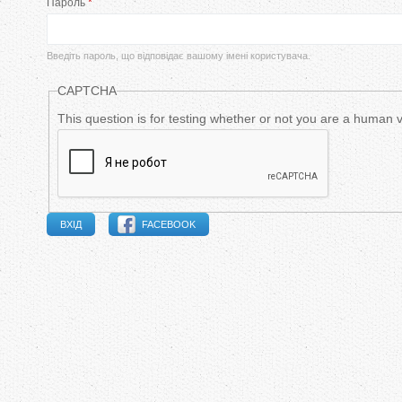
Пароль
*
в
и
Введіть пароль, що відповідає вашому імені користувача.
н
CAPTCHA
н
This question is for testing whether or not you are a human
і
в
FACEBOOK
к
л
а
д
к