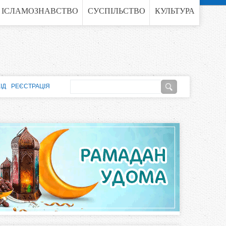
ІСЛАМОЗНАВСТВО
СУСПІЛЬСТВО
КУЛЬТУРА
П
ІД
РЕЄСТРАЦІЯ
о
П
ш
о
у
к
ш
у
к
о