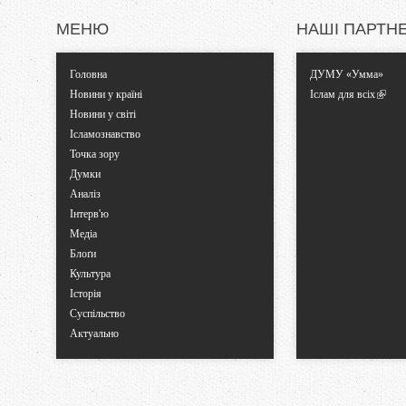
и
МЕНЮ
НАШІ ПАРТН
Головна
ДУМУ «Умма»
Новини у країні
Іслам для всіх
Новини у світі
Ісламознавство
Точка зору
Думки
Аналіз
Інтерв'ю
Медіа
Блоґи
Культура
Історія
Суспільство
Актуально