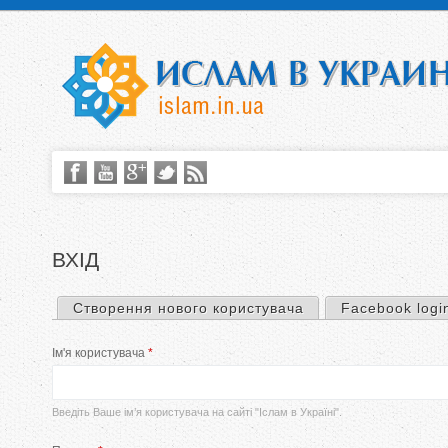
ВХІД
Створення нового користувача
Facebook logi
П
Ім'я користувача
*
е
р
Введіть Ваше ім’я користувача на сайті "Іслам в Україні".