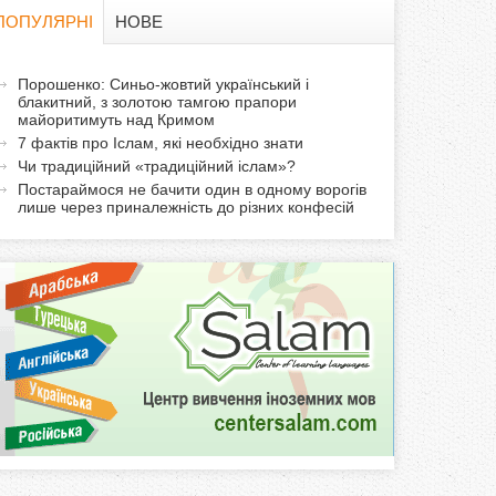
в
ПОПУЛЯРНІ
НОВЕ
а
а
Порошенко: Синьо-жовтий український і
ф
блакитний, з золотою тамгою прапори
к
майоритимуть над Кримом
т
о
7 фактів про Іслам, які необхідно знати
и
Чи традиційний «традиційний іслам»?
р
в
Постараймося не бачити один в одному ворогів
лише через приналежність до різних конфесій
н
м
а
в
а
к
л
а
д
к
а