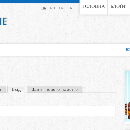
Jump to navigation
ГОЛОВНА
БЛОҐИ
UA
RU
EN
TR
ВХ
n
Вхід
(активна вкладка)
Запит нового паролю