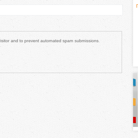
H
(
o
r
 visitor and to prevent automated spam submissions.
i
z
o
n
t
a
l
)