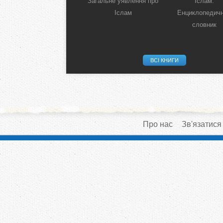
Загальне уявлення про
Іслам:
Іслам
Енциклопедич
словник
ВСІ КНИГИ
Про нас
Зв'язатися