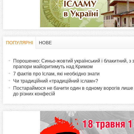
а
д
к
и
ПОПУЛЯРНІ
НОВЕ
H
(
а
Порошенко: Синьо-жовтий український і блакитний, з
o
к
прапори майоритимуть над Кримом
т
7 фактів про Іслам, які необхідно знати
r
и
Чи традиційний «традиційний іслам»?
в
Постараймося не бачити один в одному ворогів лише
i
до різних конфесій
н
а
z
в
к
o
л
а