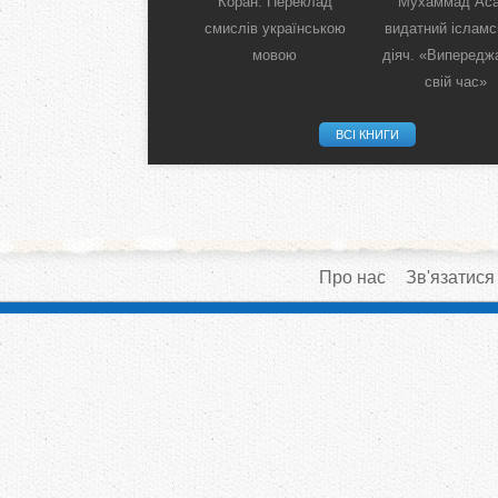
Іслам:
Коран. Переклад
Мухаммад Аса
Енциклопедичний
смислів українською
видатний ісламс
словник
мовою
діяч. «Виперед
свій час»
ВСІ КНИГИ
Про нас
Зв'язатися