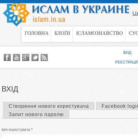
Jump to navigation
U
ГОЛОВНА
БЛОҐИ
ІСЛАМОЗНАВСТВО
СУ
ВХІД
РЕЄСТРАЦІ
ВХІД
Створення нового користувача
Facebook logi
П
Запит нового паролю
е
Ім'я користувача
*