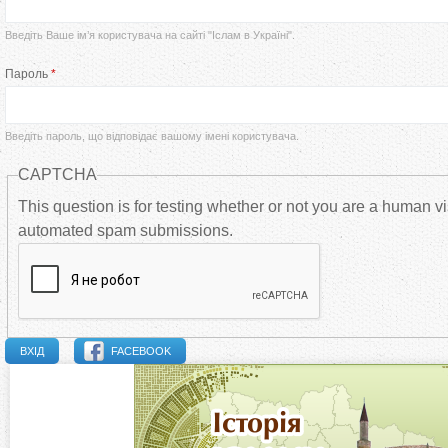
р
Введіть Ваше ім’я користувача на сайті "Іслам в Україні".
в
Пароль
*
и
Введіть пароль, що відповідає вашому імені користувача.
н
CAPTCHA
н
This question is for testing whether or not you are a human vi
automated spam submissions.
і
в
к
FACEBOOK
л