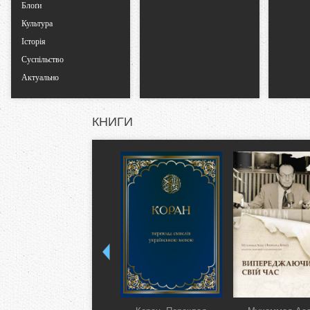
Блоґи
Культура
Історія
Суспільство
Актуально
КНИГИ