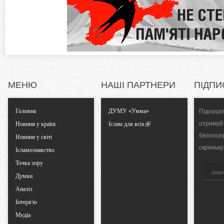
n
д
к
t
а
)
a
l
МЕНЮ
НАШІ ПАРТНЕРИ
ПІДПИ
T
Головна
ДУМУ «Умма»
Підпишіт
a
отримуй
Новини у країні
Іслам для всіх
безпосе
Новини у світі
b
скриньку
Ісламознавство
Точка зору
s
Думки
Аналіз
Інтерв'ю
Медіа