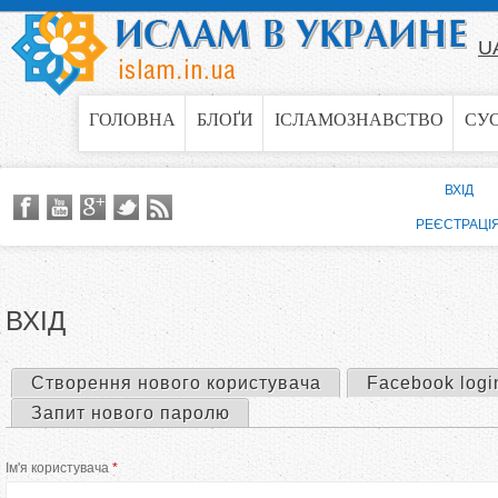
Jump to navigation
U
ГОЛОВНА
БЛОҐИ
ІСЛАМОЗНАВСТВО
СУ
ВХІД
РЕЄСТРАЦІ
ВХІД
Створення нового користувача
Facebook logi
П
Запит нового паролю
е
Ім'я користувача
*