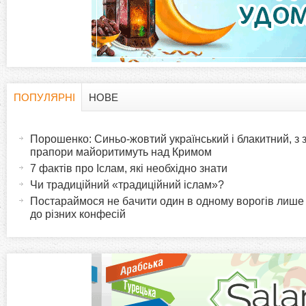
а
д
к
и
ПОПУЛЯРНІ
НОВЕ
H
(
а
Порошенко: Синьо-жовтий український і блакитний, з
o
к
прапори майоритимуть над Кримом
т
7 фактів про Іслам, які необхідно знати
r
и
Чи традиційний «традиційний іслам»?
в
Постараймося не бачити один в одному ворогів лише
i
до різних конфесій
н
а
z
в
к
o
л
а