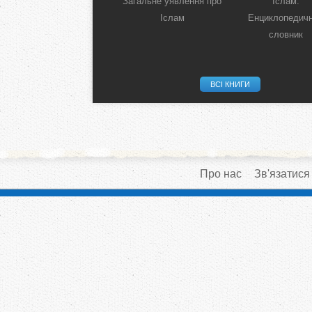
Загальне уявлення про
Іслам:
Іслам
Енциклопедич
словник
ВСІ КНИГИ
Про нас
Зв'язатися