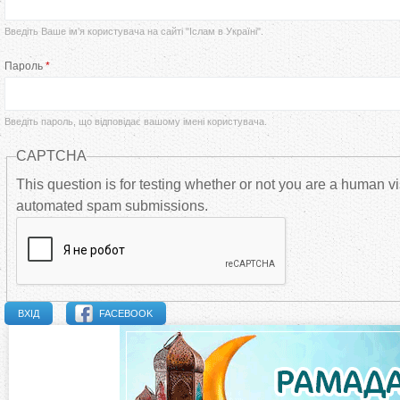
р
Введіть Ваше ім’я користувача на сайті "Іслам в Україні".
в
Пароль
*
и
Введіть пароль, що відповідає вашому імені користувача.
н
CAPTCHA
н
This question is for testing whether or not you are a human vi
automated spam submissions.
і
в
к
FACEBOOK
л