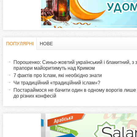
а
д
к
и
ПОПУЛЯРНІ
НОВЕ
H
(
а
Порошенко: Синьо-жовтий український і блакитний, з
o
к
прапори майоритимуть над Кримом
т
7 фактів про Іслам, які необхідно знати
r
и
Чи традиційний «традиційний іслам»?
в
Постараймося не бачити один в одному ворогів лише
i
до різних конфесій
н
а
z
в
к
o
л
а