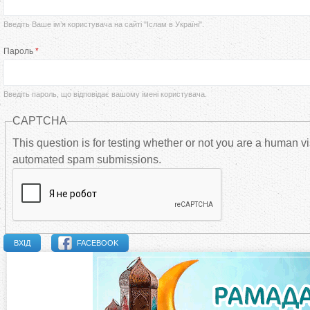
р
Введіть Ваше ім’я користувача на сайті "Іслам в Україні".
в
Пароль
*
и
Введіть пароль, що відповідає вашому імені користувача.
н
CAPTCHA
н
This question is for testing whether or not you are a human vi
automated spam submissions.
і
в
к
FACEBOOK
л