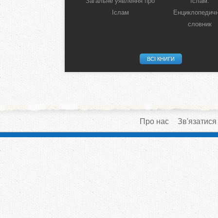
Загальне уявлення про
Іслам:
Іслам
Енциклопедич
словник
ВСІ КНИГИ
Про нас
Зв'язатися