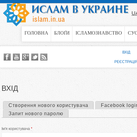
Jump to navigation
U
ГОЛОВНА
БЛОҐИ
ІСЛАМОЗНАВСТВО
СУ
ВХІД
РЕЄСТРАЦІ
ВХІД
Створення нового користувача
Facebook logi
П
Запит нового паролю
е
Ім'я користувача
*