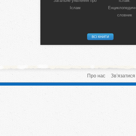
Загальне уявлення про
Іслам:
Іслам
Енциклопедич
словник
ВСІ КНИГИ
Про нас
Зв'язатися