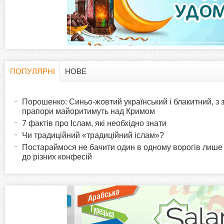
а
д
к
и
ПОПУЛЯРНІ
НОВЕ
H
(
а
Порошенко: Синьо-жовтий український і блакитний, з
o
к
прапори майоритимуть над Кримом
т
7 фактів про Іслам, які необхідно знати
r
и
Чи традиційний «традиційний іслам»?
в
Постараймося не бачити один в одному ворогів лише
i
до різних конфесій
н
а
z
в
к
o
л
а