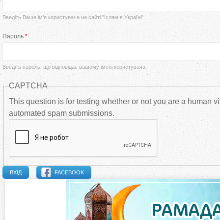
р
Введіть Ваше ім’я користувача на сайті "Іслам в Україні".
в
Пароль
*
и
Введіть пароль, що відповідає вашому імені користувача.
н
CAPTCHA
н
This question is for testing whether or not you are a human vi
automated spam submissions.
і
в
к
FACEBOOK
л