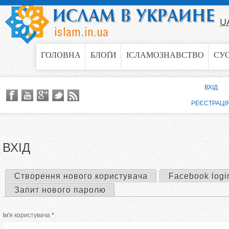
Jump to navigation
U
ГОЛОВНА
БЛОҐИ
ІСЛАМОЗНАВСТВО
СУ
ВХІД
РЕЄСТРАЦІ
ВХІД
Створення нового користувача
Facebook logi
П
Запит нового паролю
е
Ім'я користувача
*