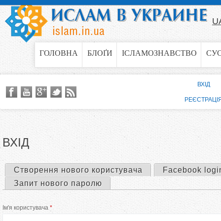
Jump to navigation
U
ГОЛОВНА
БЛОҐИ
ІСЛАМОЗНАВСТВО
СУ
ВХІД
РЕЄСТРАЦІ
ВХІД
Створення нового користувача
Facebook logi
П
Запит нового паролю
е
Ім'я користувача
*