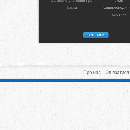
Загальне уявлення про
Іслам:
Іслам
Енциклопедич
словник
ВСІ КНИГИ
Про нас
Зв'язатися