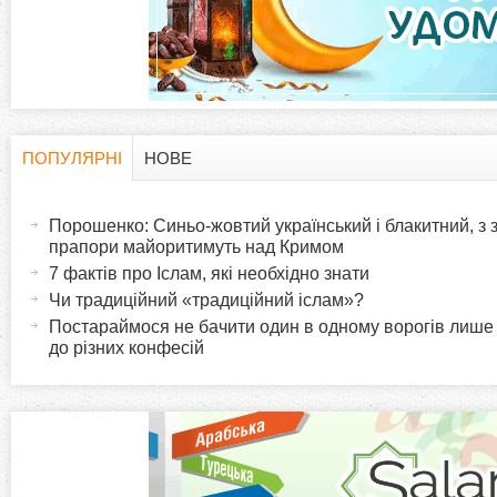
а
д
к
и
ПОПУЛЯРНІ
НОВЕ
H
(
а
Порошенко: Синьо-жовтий український і блакитний, з
o
к
прапори майоритимуть над Кримом
т
7 фактів про Іслам, які необхідно знати
r
и
Чи традиційний «традиційний іслам»?
в
Постараймося не бачити один в одному ворогів лише
i
до різних конфесій
н
а
z
в
к
o
л
а