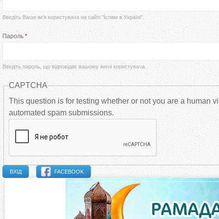
р
Введіть Ваше ім’я користувача на сайті "Іслам в Україні".
в
Пароль
*
и
Введіть пароль, що відповідає вашому імені користувача.
н
CAPTCHA
н
This question is for testing whether or not you are a human vi
automated spam submissions.
і
в
к
FACEBOOK
л