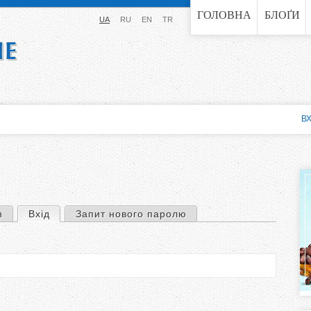
Jump to navigation
ГОЛОВНА
БЛОҐИ
UA
RU
EN
TR
ВХ
n
Вхід
(активна вкладка)
Запит нового паролю