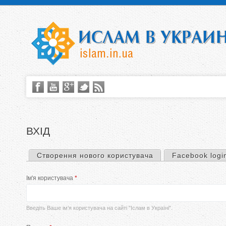
ВХІД
Створення нового користувача
Facebook logi
П
Ім'я користувача
*
е
р
Введіть Ваше ім’я користувача на сайті "Іслам в Україні".