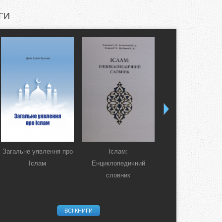
ГИ
Загальне уявлення про
Іслам:
Коран. Перекла
Іслам
Енциклопедичний
смислів українсь
словник
мовою
ВСІ КНИГИ