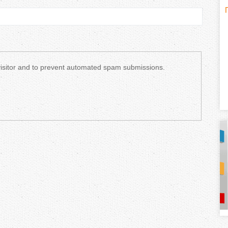
H
(
o
r
 visitor and to prevent automated spam submissions.
i
z
o
n
t
a
l
)