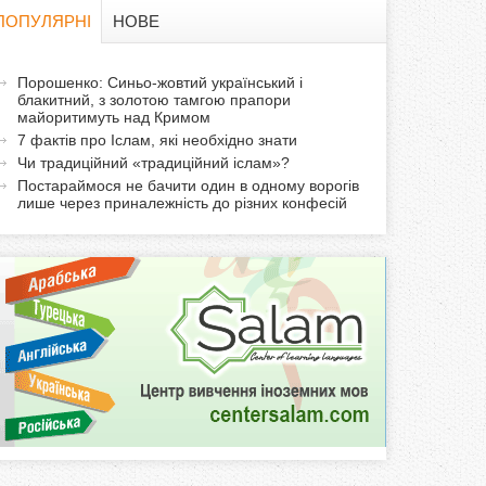
в
ПОПУЛЯРНІ
НОВЕ
а
а
Порошенко: Синьо-жовтий український і
ф
блакитний, з золотою тамгою прапори
к
майоритимуть над Кримом
т
о
7 фактів про Іслам, які необхідно знати
и
Чи традиційний «традиційний іслам»?
р
в
Постараймося не бачити один в одному ворогів
лише через приналежність до різних конфесій
н
м
а
в
а
к
л
а
д
к
а