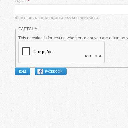
Пароль
*
в
и
Введіть пароль, що відповідає вашому імені користувача.
н
CAPTCHA
н
This question is for testing whether or not you are a human
і
в
FACEBOOK
к
л
а
д
к