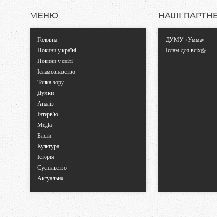
и
МЕНЮ
НАШІ ПАРТН
Головна
ДУМУ «Умма»
Новини у країні
Іслам для всіх
Новини у світі
Ісламознавство
Точка зору
Думки
Аналіз
Інтерв'ю
Медіа
Блоґи
Культура
Історія
Суспільство
Актуально