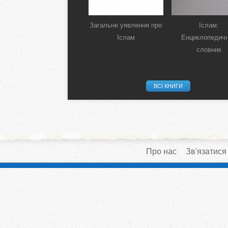
Загальне уявлення про
Іслам:
Іслам
Енциклопедич
словник
ВСІ КНИГИ
Про нас
Зв'язатися