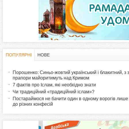
а
д
к
и
ПОПУЛЯРНІ
НОВЕ
H
(
а
Порошенко: Синьо-жовтий український і блакитний, з
o
к
прапори майоритимуть над Кримом
т
7 фактів про Іслам, які необхідно знати
r
и
Чи традиційний «традиційний іслам»?
в
Постараймося не бачити один в одному ворогів лише
i
до різних конфесій
н
а
z
в
к