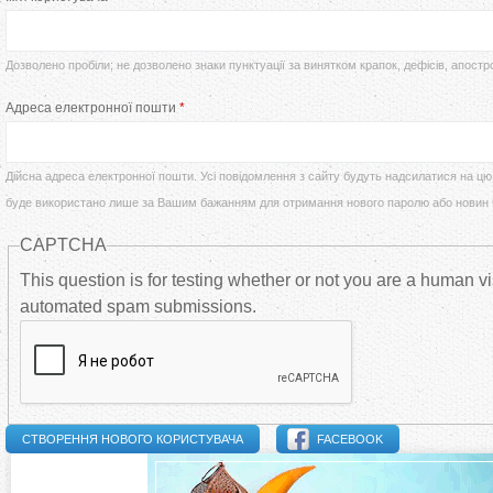
т
р
у
Дозволено пробіли; не дозволено знаки пунктуації за винятком крапок, дефісів, апостр
в
Адреса електронної пошти
*
т
и
Дійсна адреса електронної пошти. Усі повідомлення з сайту будуть надсилатися на цю 
н
буде використано лише за Вашим бажанням для отримання нового паролю або новин
CAPTCHA
н
This question is for testing whether or not you are a human vi
і
automated spam submissions.
в
к
FACEBOOK
л