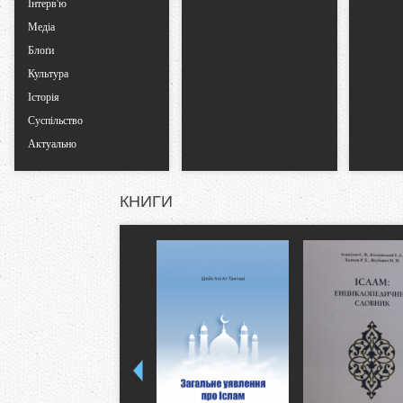
Інтерв'ю
Медіа
Блоґи
Культура
Історія
Суспільство
Актуально
КНИГИ