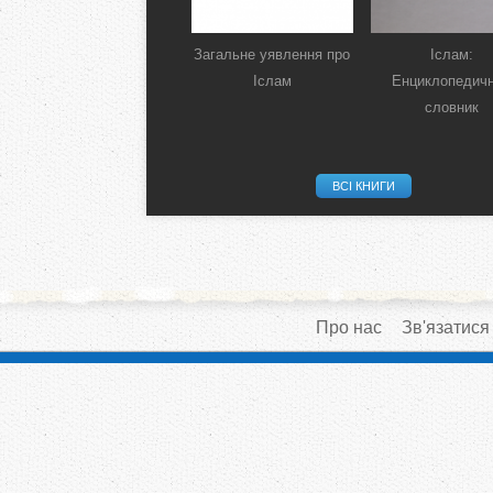
Загальне уявлення про
Іслам:
Іслам
Енциклопедич
словник
ВСІ КНИГИ
Про нас
Зв'язатися