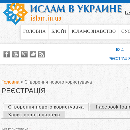
Jump to navigation
U
ГОЛОВНА
БЛОҐИ
ІСЛАМОЗНАВСТВО
СУ
ВХІД
РЕЄСТРАЦІ
Головна
>
Створення нового користувача
РЕЄСТРАЦІЯ
В
и
Створення нового користувача
(активна вкладка)
Facebook logi
П
Запит нового паролю
є
е
Ім'я користувача
*