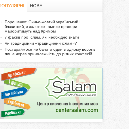
в
ПОПУЛЯРНІ
НОВЕ
а
а
Порошенко: Синьо-жовтий український і
ф
блакитний, з золотою тамгою прапори
к
майоритимуть над Кримом
т
о
7 фактів про Іслам, які необхідно знати
и
Чи традиційний «традиційний іслам»?
р
в
Постараймося не бачити один в одному ворогів
лише через приналежність до різних конфесій
н
м
а
в
а
к
л
а
д
к
а