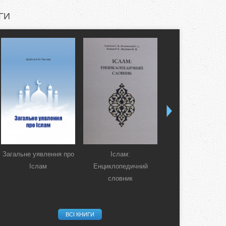
ГИ
Загальне уявлення про
Іслам:
Коран. Перекла
Іслам
Енциклопедичний
смислів українсь
словник
мовою
ВСІ КНИГИ