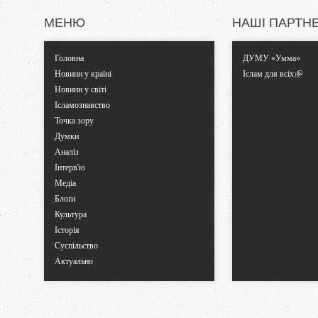
к
МЕНЮ
НАШІ ПАРТН
и
Головна
ДУМУ «Умма»
Новини у країні
Іслам для всіх
Новини у світі
Ісламознавство
Точка зору
Думки
Аналіз
Інтерв'ю
Медіа
Блоґи
Культура
Історія
Суспільство
Актуально