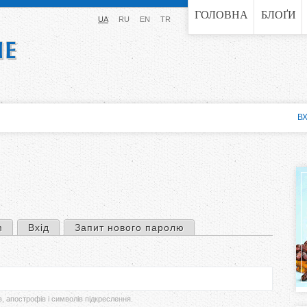
Jump to navigation
ГОЛОВНА
БЛОҐИ
UA
RU
EN
TR
ВХ
n
Вхід
Запит нового паролю
в, апострофів і символів підкреслення.