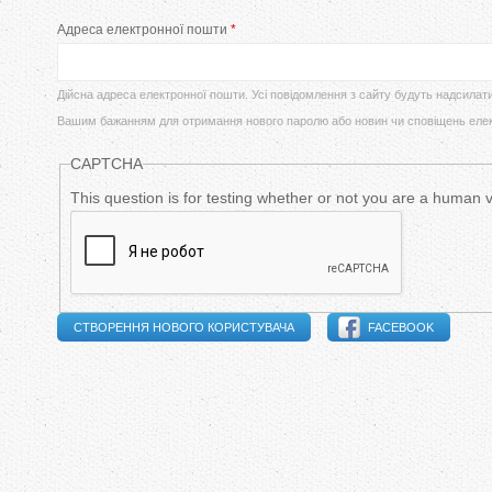
у
Адреса електронної пошти
*
в
т
и
Дійсна адреса електронної пошти. Усі повідомлення з сайту будуть надсилат
Вашим бажанням для отримання нового паролю або новин чи сповіщень еле
н
CAPTCHA
н
This question is for testing whether or not you are a human
і
в
к
FACEBOOK
л
а
д