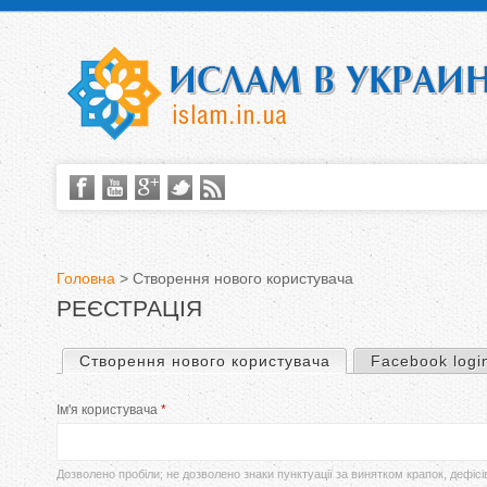
Головна
>
Створення нового користувача
РЕЄСТРАЦІЯ
В
и
Створення нового користувача
(активна вкладка)
Facebook logi
П
є
Ім'я користувача
*
е
т
р
Дозволено пробіли; не дозволено знаки пунктуації за винятком крапок, дефісі