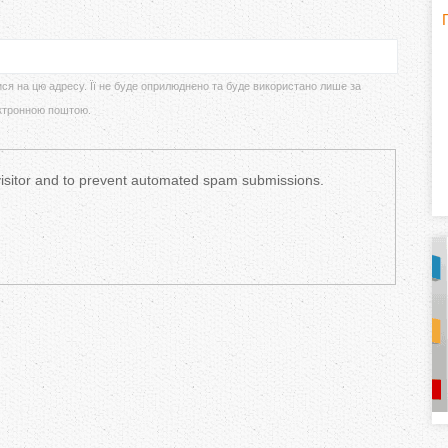
H
(
o
ися на цю адресу. Її не буде оприлюднено та буде використано лише за
ктронною поштою.
r
i
 visitor and to prevent automated spam submissions.
z
o
n
t
a
l
)