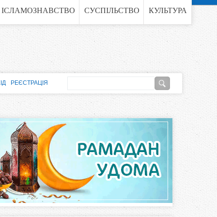
ІСЛАМОЗНАВСТВО
СУСПІЛЬСТВО
КУЛЬТУРА
П
ІД
РЕЄСТРАЦІЯ
о
П
ш
о
у
к
ш
у
к
о