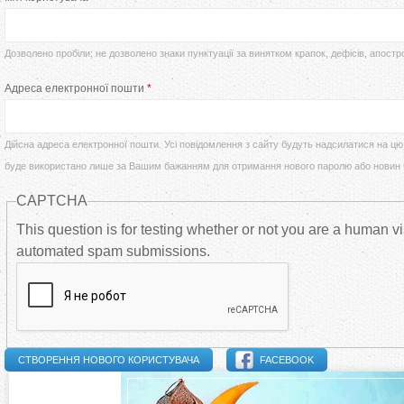
т
р
у
Дозволено пробіли; не дозволено знаки пунктуації за винятком крапок, дефісів, апостр
в
Адреса електронної пошти
*
т
и
Дійсна адреса електронної пошти. Усі повідомлення з сайту будуть надсилатися на цю 
н
буде використано лише за Вашим бажанням для отримання нового паролю або новин
CAPTCHA
н
This question is for testing whether or not you are a human vi
і
automated spam submissions.
в
к
FACEBOOK
л