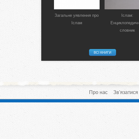
Загальне уявлення про
Іслам:
Іслам
Енциклопедич
словник
ВСІ КНИГИ
Про нас
Зв'язатися