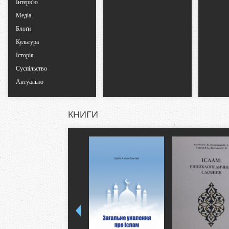
Інтерв'ю
Медіа
Блоґи
Культура
Історія
Суспільство
Актуально
КНИГИ