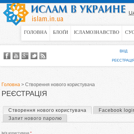
Jump to navigation
U
ГОЛОВНА
БЛОҐИ
ІСЛАМОЗНАВСТВО
СУ
ВХІД
РЕЄСТРАЦІ
Головна
>
Створення нового користувача
РЕЄСТРАЦІЯ
В
и
Створення нового користувача
(активна вкладка)
Facebook logi
П
Запит нового паролю
є
е
Ім'я користувача
*