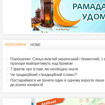
а
д
к
и
ПОПУЛЯРНІ
НОВЕ
H
(
а
Порошенко: Синьо-жовтий український і блакитний, з
o
к
прапори майоритимуть над Кримом
т
7 фактів про Іслам, які необхідно знати
r
и
Чи традиційний «традиційний іслам»?
в
Постараймося не бачити один в одному ворогів лише
i
до різних конфесій
н
а
z
в
к