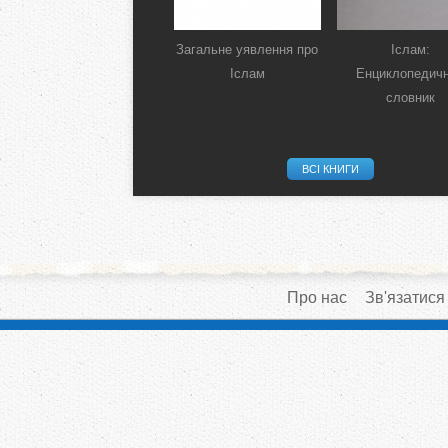
Загальне уявлення про
Іслам:
Іслам
Енциклопедич
словник
ВСІ КНИГИ
Про нас
Зв'язатися