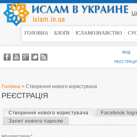
Jump to navigation
U
ГОЛОВНА
БЛОҐИ
ІСЛАМОЗНАВСТВО
СУ
ВХІД
РЕЄСТРАЦІ
Головна
>
Створення нового користувача
РЕЄСТРАЦІЯ
В
и
Створення нового користувача
(активна вкладка)
Facebook logi
П
Запит нового паролю
є
е
Ім'я користувача
*