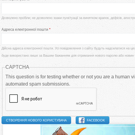
т
р
у
Дозволено пробіли; не дозволено знаки пунктуації за винятком крапок, дефісів, апостр
в
Адреса електронної пошти
*
т
и
Дійсна адреса електронної пошти. Усі повідомлення з сайту будуть надсилатися на цю 
н
буде використано лише за Вашим бажанням для отримання нового паролю або новин
CAPTCHA
н
This question is for testing whether or not you are a human vi
і
automated spam submissions.
в
к
FACEBOOK
л