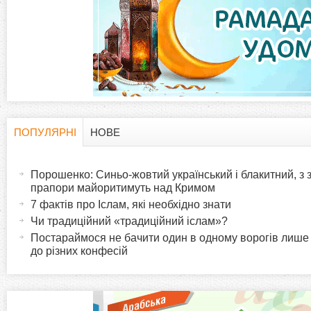
а
д
к
и
ПОПУЛЯРНІ
НОВЕ
H
(
а
Порошенко: Синьо-жовтий український і блакитний, з
o
к
прапори майоритимуть над Кримом
т
7 фактів про Іслам, які необхідно знати
r
и
Чи традиційний «традиційний іслам»?
в
Постараймося не бачити один в одному ворогів лише
i
до різних конфесій
н
а
z
в
к