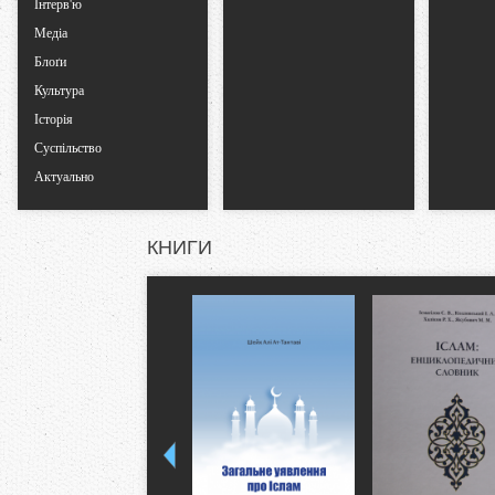
Інтерв'ю
Медіа
Блоґи
Культура
Історія
Суспільство
Актуально
КНИГИ