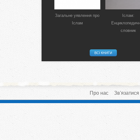
Загальне уявлення про
Іслам:
Іслам
Енциклопедич
словник
ВСІ КНИГИ
Про нас
Зв'язатися