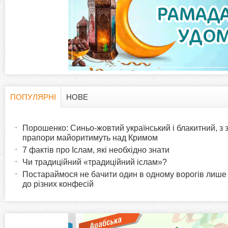
а
д
к
и
ПОПУЛЯРНІ
НОВЕ
H
(
а
Порошенко: Синьо-жовтий український і блакитний, з
o
к
прапори майоритимуть над Кримом
т
7 фактів про Іслам, які необхідно знати
r
и
Чи традиційний «традиційний іслам»?
в
Постараймося не бачити один в одному ворогів лише
i
до різних конфесій
н
а
z
в
к