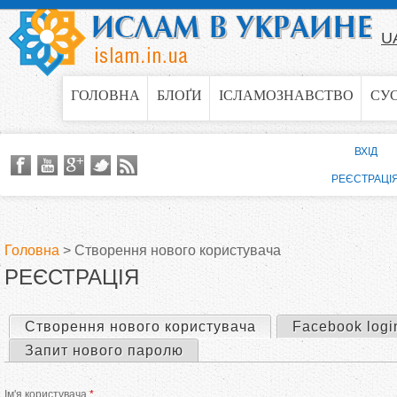
Jump to navigation
U
ГОЛОВНА
БЛОҐИ
ІСЛАМОЗНАВСТВО
СУ
ВХІД
РЕЄСТРАЦІ
Головна
>
Створення нового користувача
РЕЄСТРАЦІЯ
В
и
Створення нового користувача
(активна вкладка)
Facebook logi
П
Запит нового паролю
є
е
Ім'я користувача
*