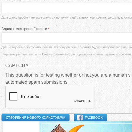
т
р
у
Дозволено пробіли; не дозволено знаки пунктуації за винятком крапок, дефісів, апостр
в
Адреса електронної пошти
*
т
и
Дійсна адреса електронної пошти. Усі повідомлення з сайту будуть надсилатися на цю 
н
буде використано лише за Вашим бажанням для отримання нового паролю або новин
CAPTCHA
н
This question is for testing whether or not you are a human vi
і
automated spam submissions.
в
к
FACEBOOK
л