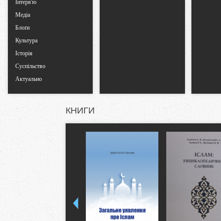
Інтерв'ю
Медіа
Блоґи
Культура
Історія
Суспільство
Актуально
КНИГИ