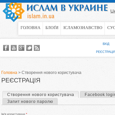
Jump to navigation
U
ГОЛОВНА
БЛОҐИ
ІСЛАМОЗНАВСТВО
СУ
ВХІД
РЕЄСТРАЦІ
Головна
>
Створення нового користувача
РЕЄСТРАЦІЯ
В
и
Створення нового користувача
(активна вкладка)
Facebook logi
П
Запит нового паролю
є
е
Ім'я користувача
*