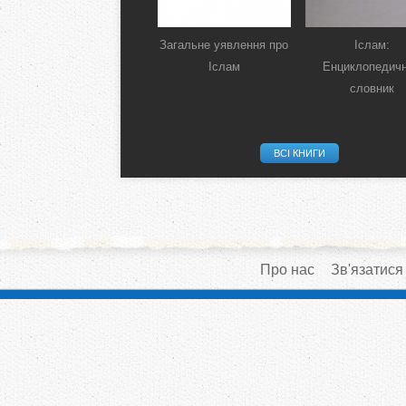
Загальне уявлення про
Іслам:
Іслам
Енциклопедич
словник
ВСІ КНИГИ
Про нас
Зв'язатися