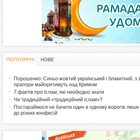
а
д
к
и
ПОПУЛЯРНІ
НОВЕ
H
(
а
Порошенко: Синьо-жовтий український і блакитний, з
o
к
прапори майоритимуть над Кримом
т
7 фактів про Іслам, які необхідно знати
r
и
Чи традиційний «традиційний іслам»?
в
Постараймося не бачити один в одному ворогів лише
i
до різних конфесій
н
а
z
в
к