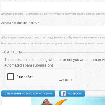
т
р
у
Дозволено пробіли; не дозволено знаки пунктуації за винятком крапок, дефісів, апостр
в
Адреса електронної пошти
*
т
и
Дійсна адреса електронної пошти. Усі повідомлення з сайту будуть надсилатися на цю 
н
буде використано лише за Вашим бажанням для отримання нового паролю або новин
CAPTCHA
н
This question is for testing whether or not you are a human vi
і
automated spam submissions.
в
к
FACEBOOK
л