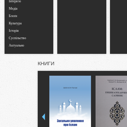
Інтерв'ю
Медіа
Блоґи
Культура
Історія
Суспільство
Актуально
КНИГИ