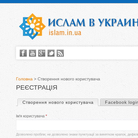
Головна
>
Створення нового користувача
РЕЄСТРАЦІЯ
В
и
Створення нового користувача
(активна вкладка)
Facebook logi
П
є
Ім'я користувача
*
е
т
р
Дозволено пробіли; не дозволено знаки пунктуації за винятком крапок, дефісі