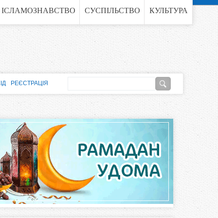
ІСЛАМОЗНАВСТВО
СУСПІЛЬСТВО
КУЛЬТУРА
П
ІД
РЕЄСТРАЦІЯ
о
П
ш
о
у
к
ш
у
к
о