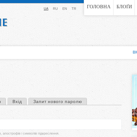
Jump to navigation
ГОЛОВНА
БЛОҐИ
UA
RU
EN
TR
ВХ
n
Вхід
Запит нового паролю
в, апострофів і символів підкреслення.