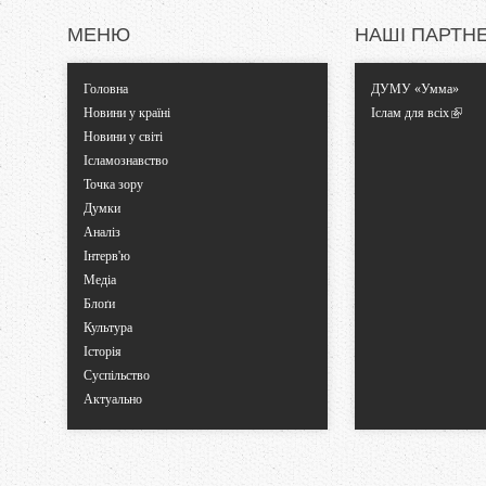
к
МЕНЮ
НАШІ ПАРТН
и
Головна
ДУМУ «Умма»
Новини у країні
Іслам для всіх
Новини у світі
Ісламознавство
Точка зору
Думки
Аналіз
Інтерв'ю
Медіа
Блоґи
Культура
Історія
Суспільство
Актуально