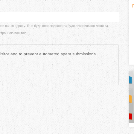
H
(
o
ися на цю адресу. Її не буде оприлюднено та буде використано лише за
ктронною поштою.
r
i
 visitor and to prevent automated spam submissions.
z
o
n
t
a
l
)