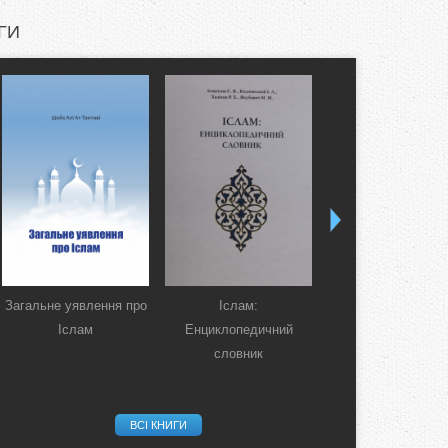
ГИ
Загальне уявлення про
Іслам:
Коран. Перекла
Іслам
Енциклопедичний
смислів українсь
словник
мовою
ВСІ КНИГИ