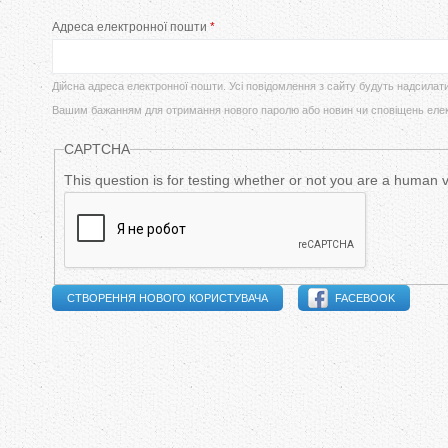
у
Адреса електронної пошти
*
в
т
и
Дійсна адреса електронної пошти. Усі повідомлення з сайту будуть надсилат
Вашим бажанням для отримання нового паролю або новин чи сповіщень еле
н
CAPTCHA
н
This question is for testing whether or not you are a human
і
в
к
FACEBOOK
л
а
д