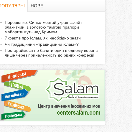
в
ПОПУЛЯРНІ
НОВЕ
а
а
Порошенко: Синьо-жовтий український і
ф
блакитний, з золотою тамгою прапори
к
майоритимуть над Кримом
т
о
7 фактів про Іслам, які необхідно знати
и
Чи традиційний «традиційний іслам»?
р
в
Постараймося не бачити один в одному ворогів
лише через приналежність до різних конфесій
н
м
а
в
а
к
л
а
д
к
а