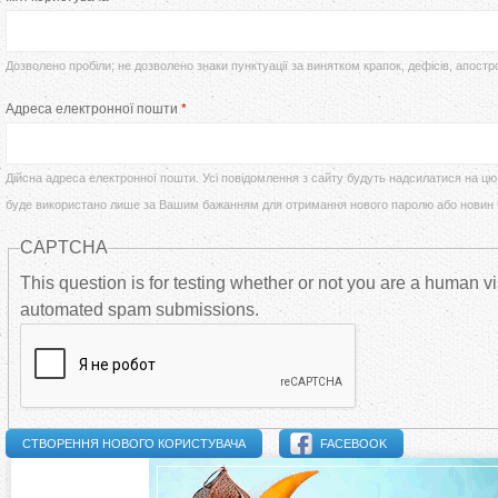
т
р
у
Дозволено пробіли; не дозволено знаки пунктуації за винятком крапок, дефісів, апостр
в
Адреса електронної пошти
*
т
и
Дійсна адреса електронної пошти. Усі повідомлення з сайту будуть надсилатися на цю 
н
буде використано лише за Вашим бажанням для отримання нового паролю або новин
CAPTCHA
н
This question is for testing whether or not you are a human vi
і
automated spam submissions.
в
к
FACEBOOK
л