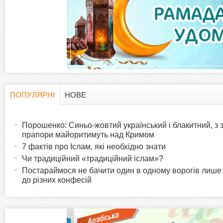
а
д
к
и
ПОПУЛЯРНІ
НОВЕ
H
(
а
Порошенко: Синьо-жовтий український і блакитний, з
o
к
прапори майоритимуть над Кримом
т
7 фактів про Іслам, які необхідно знати
r
и
Чи традиційний «традиційний іслам»?
в
Постараймося не бачити один в одному ворогів лише
i
до різних конфесій
н
а
z
в
к