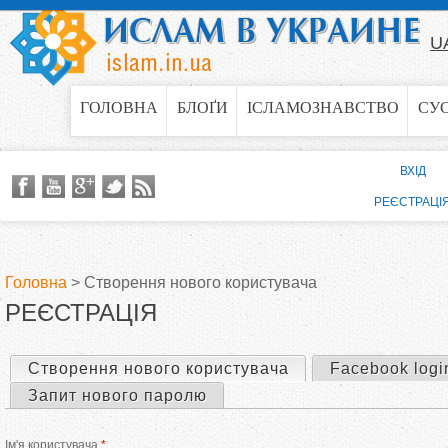
Jump to navigation
U
ГОЛОВНА
БЛОҐИ
ІСЛАМОЗНАВСТВО
СУ
ВХІД
РЕЄСТРАЦІ
Головна
>
Створення нового користувача
РЕЄСТРАЦІЯ
В
и
Створення нового користувача
(активна вкладка)
Facebook logi
П
Запит нового паролю
є
е
Ім'я користувача
*