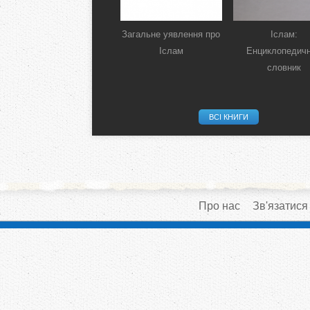
Загальне уявлення про
Іслам:
Іслам
Енциклопедич
словник
ВСІ КНИГИ
Про нас
Зв'язатися