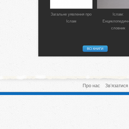
Загальне уявлення про
Іслам:
Іслам
Енциклопедич
словник
ВСІ КНИГИ
Про нас
Зв'язатися