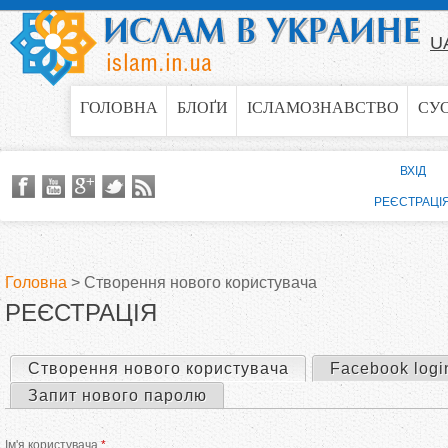
Jump to navigation
U
ГОЛОВНА
БЛОҐИ
ІСЛАМОЗНАВСТВО
СУ
ВХІД
РЕЄСТРАЦІ
Головна
>
Створення нового користувача
РЕЄСТРАЦІЯ
В
и
Створення нового користувача
(активна вкладка)
Facebook logi
П
Запит нового паролю
є
е
Ім'я користувача
*