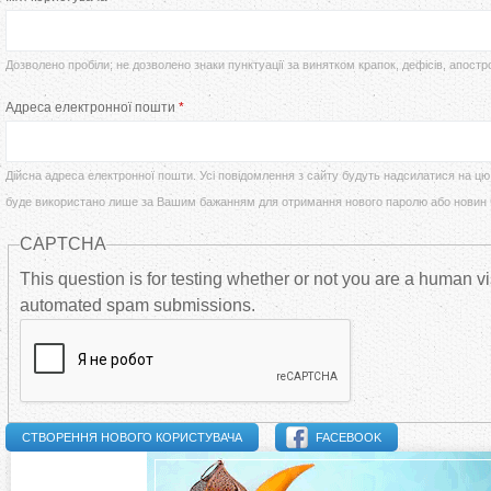
т
р
у
Дозволено пробіли; не дозволено знаки пунктуації за винятком крапок, дефісів, апостр
в
Адреса електронної пошти
*
т
и
Дійсна адреса електронної пошти. Усі повідомлення з сайту будуть надсилатися на цю 
н
буде використано лише за Вашим бажанням для отримання нового паролю або новин
CAPTCHA
н
This question is for testing whether or not you are a human vi
і
automated spam submissions.
в
к
FACEBOOK
л