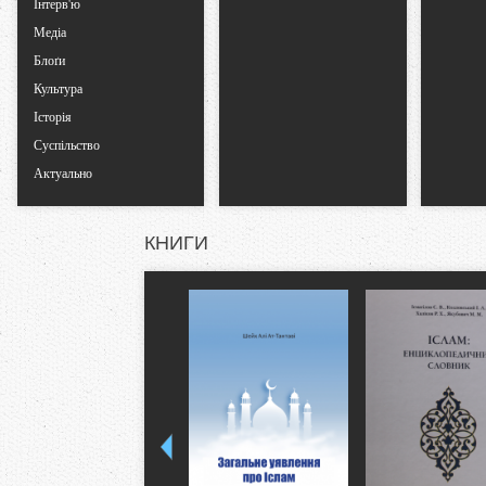
Інтерв'ю
Медіа
Блоґи
Культура
Історія
Суспільство
Актуально
КНИГИ