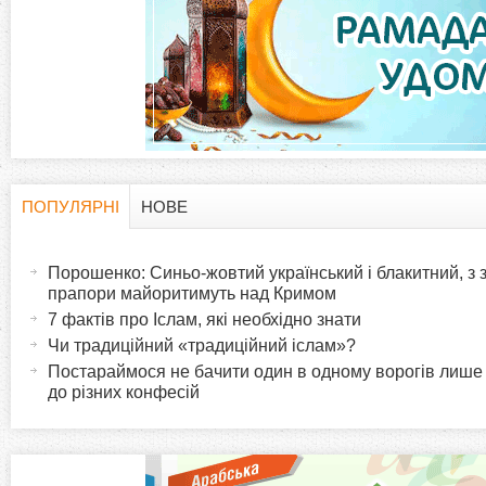
а
д
к
и
ПОПУЛЯРНІ
НОВЕ
H
(
а
Порошенко: Синьо-жовтий український і блакитний, з
o
к
прапори майоритимуть над Кримом
т
7 фактів про Іслам, які необхідно знати
r
и
Чи традиційний «традиційний іслам»?
в
Постараймося не бачити один в одному ворогів лише
i
до різних конфесій
н
а
z
в
к